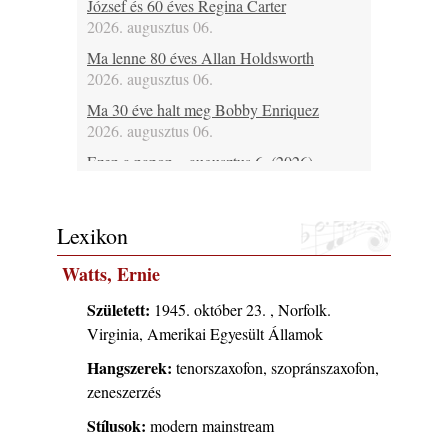
József és 60 éves Regina Carter
2026. augusztus 06.
Ma lenne 80 éves Allan Holdsworth
2026. augusztus 06.
Ma 30 éve halt meg Bobby Enriquez
2026. augusztus 06.
Ezen a napon – augusztus 6. (2026)
2026. augusztus 06.
Kis hírek – friss hírek
Lexikon
2026. augusztus 06.
A www.jazzma.hu-n eddig megjelent írások
Watts, Ernie
összegzése – 2026 augusztus
2026. augusztus 05.
Született:
1945. október 23. , Norfolk.
Virginia, Amerikai Egyesült Államok
Főszerkesztői jegyzet – 2026 augusztus
2026. augusztus 05.
Hangszerek:
tenorszaxofon, szopránszaxofon,
X. BOHÉM JAZZFŐVÁROS fesztivál,
zeneszerzés
Kecskemét, 2026. augusztus 6-9.: 4 nap, 4
Stílusok:
modern mainstream
színpad, 10 ország zenészei, 40 óra zene és