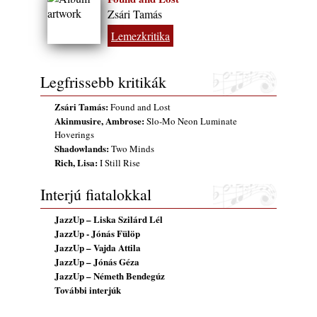
„Still Warm”
Zsári Tamás
2026. augusztus 01.
Lemezkritika
Ma 40 éves Gyarmati Gábor és 54 éves
Florian Ross
2026. augusztus 01.
Legfrissebb kritikák
Vér, tornádó és jazz – megjelent a Daveform
Zsári Tamás:
Found and Lost
Quintet és Kurt Rosenwinkel közös
Akinmusire, Ambrose:
Slo-Mo Neon Luminate
lemezének új előfutára, a Sharknado
Hoverings
2026. július 31.
Shadowlands:
Two Minds
Rich, Lisa:
I Still Rise
A Grencsoport Lewis Jordan-nel a
Meseházban
Interjú fiatalokkal
2026. július 31.
A JÜ a Meseházban
JazzUp – Liska Szilárd Lél
2026. július 30.
JazzUp - Jónás Fülöp
JazzUp – Vajda Attila
Magyar jazzmuzsikus szülők és zenész
JazzUp – Jónás Géza
gyermekeik – 42. rész: Vörös László +
JazzUp – Németh Bendegúz
Vörösné Strausz Eszter + Vörös Bence
További interjúk
2026. július 30.