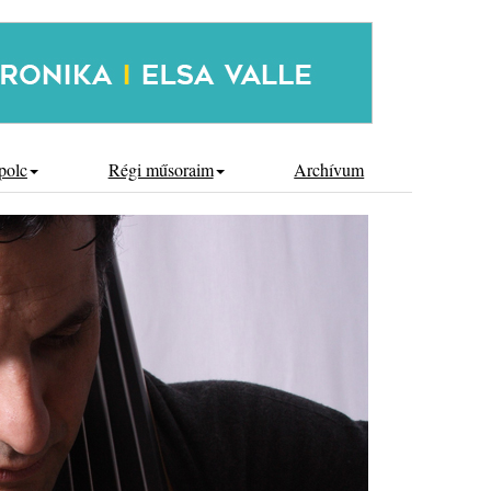
polc
Régi műsoraim
Archívum