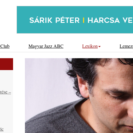
 Club
Magyar Jazz ABC
Lexikon
Lemez
zése –
ic