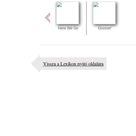
2026. augusztus 05.
Jazz-rock albumok 1983-ból - John Scofield „Out li
Light”
2026. augusztus 05.
Here We Go
Groovin'
Jazz-rock albumok 1982-ből - John Scofield „Shino
2026. augusztus 04.
Kikkel beszéltem 2.0 – 5. rész: D
2026. augusztus 04.
Vissza a Lexikon nyitó oldalára
Lemezek a hatvanas-hetvenes évekből - 84. rész: Ir
Ashby – Memoirs
2026. augusztus 04.
10 éve halt meg lapunk főszerkesztő-helyettese, Cs
Attila
2026. augusztus 04.
45 éve történt… Jazz-rock albumok 1981-ből - Sha
„Drivin’ Hard”
2026. augusztus 03.
Jazz a Márványteremben – Mizar (2008. január 4.)