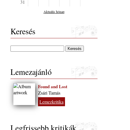
31
Aktuális hónap
Keresés
Lemezajánló
Found and Lost
Zsári Tamás
Lemezkritika
Legfrissebb kritikák