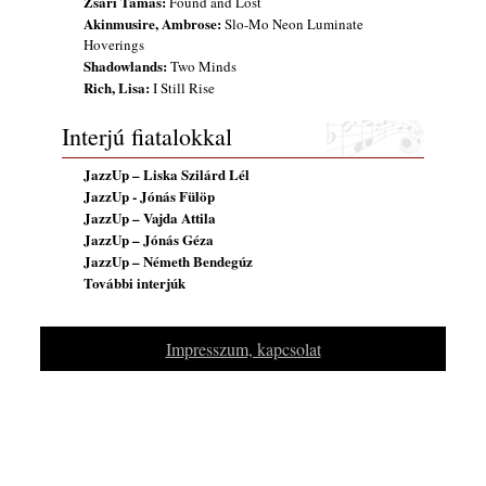
Zsári Tamás:
Found and Lost
Akinmusire, Ambrose:
Slo-Mo Neon Luminate
Hoverings
Shadowlands:
Two Minds
Rich, Lisa:
I Still Rise
Interjú fiatalokkal
JazzUp – Liska Szilárd Lél
JazzUp - Jónás Fülöp
JazzUp – Vajda Attila
JazzUp – Jónás Géza
JazzUp – Németh Bendegúz
További interjúk
Impresszum, kapcsolat