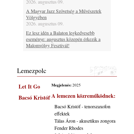
2026. augusztus 09.
A Magyar Jazz Szövetség a Művészetek
Völgyében
2026. augusztus 09.
Ez lesz idén a Balaton legkedvesebb
eseménye: augusztus közepén érkezik a
Malomvölgy Fesztivál!
2026. augusztus 08.
2026-os jazzfesztiválok, amelyekről én is
tudok… 19. rész: XXXI. Szoboszlói
Lemezpolc
Dixieland Napok (Hajdúszoboszló – 2026.
augusztus 21-22-23.)
Megjelenés:
2025
Let It Go
2026. augusztus 08.
A lemezen közreműködnek:
Jazz-rock albumok 1986-ból - Shakatak
Bacsó Kristóf
„Into the Blue”
Bacsó Kristóf - tenorszaxofon
2026. augusztus 08.
effektek
Fusio Group feat. Kertész Erika "New
Tálas Áron - akusztikus zongora
Visions" lemezbemutató koncert
Fender Rhodes
2026. augusztus 07.