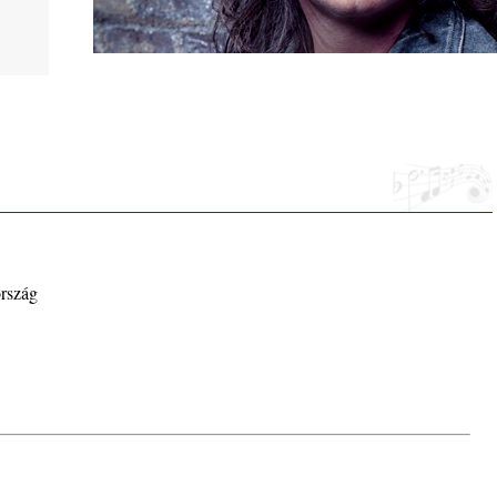
phere”
ország
ic
 2026.
i, 40