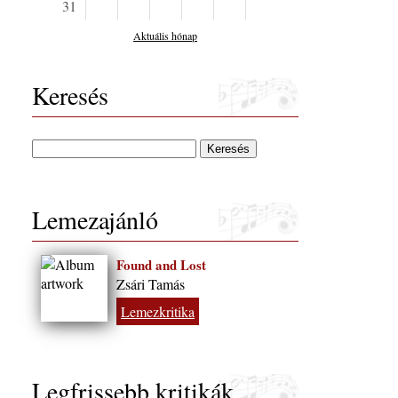
31
Aktuális hónap
Keresés
Lemezajánló
Found and Lost
Zsári Tamás
Lemezkritika
Legfrissebb kritikák