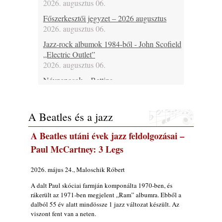
2026. augusztus 06.
Főszerkesztői jegyzet – 2026 augusztus
2026. augusztus 06.
Jazz-rock albumok 1984-ből - John Scofield
„Electric Outlet”
2026. augusztus 06.
Névnaposok – Bettina
2026. augusztus 06.
Ma 37 éves Raboczki Balázs, 43 éves
A Beatles és a jazz
Bubenyák Zoltán, 46 éves Horváth „Plutó”
József és 60 éves Regina Carter
A Beatles utáni évek jazz feldolgozásai –
2026. augusztus 06.
Paul McCartney: 3 Legs
Ma lenne 80 éves Allan Holdsworth
2026. augusztus 06.
2026. május 24., Maloschik Róbert
Ma 30 éve halt meg Bobby Enriquez
A dalt Paul skóciai farmján komponálta 1970-ben, és
2026. augusztus 06.
rákerült az 1971-ben megjelent „Ram” albumra. Ebből a
Ezen a napon – augusztus 6. (2026)
dalból 55 év alatt mindössze 1 jazz változat készült. Az
viszont fent van a neten.
2026. augusztus 06.