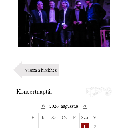
Vissza a hírekhez
Koncertnaptár
«
»
2026. augusztus
H
K
Sz
Cs
P
Szo
V
1
2