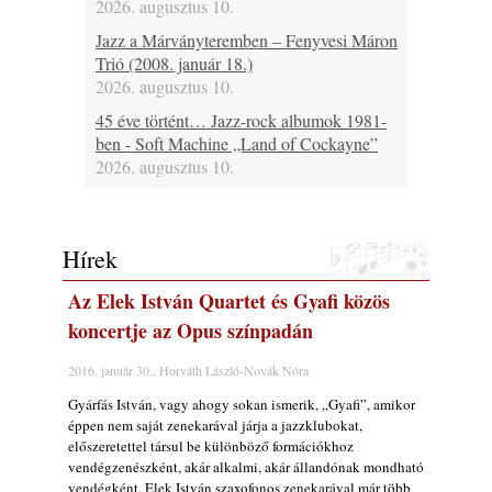
2026. augusztus 10.
Jazz a Márványteremben – Fenyvesi Máron
Trió (2008. január 18.)
2026. augusztus 10.
45 éve történt… Jazz-rock albumok 1981-
ben - Soft Machine „Land of Cockayne”
2026. augusztus 10.
Ezen a napon – augusztus 10. (2026)
2026. augusztus 10.
Hírek
A www.jazzma.hu-n eddig megjelent írások
összegzése – 2026 augusztus
Az Elek István Quartet és Gyafi közös
2026. augusztus 09.
koncertje az Opus színpadán
A Magyar Jazz Szövetség a Művészetek
Völgyében
2016. január 30., Horváth László-Novák Nóra
2026. augusztus 09.
Gyárfás István, vagy ahogy sokan ismerik, „Gyafi”, amikor
Ez lesz idén a Balaton legkedvesebb
éppen nem saját zenekarával járja a jazzklubokat,
eseménye: augusztus közepén érkezik a
előszeretettel társul be különböző formációkhoz
Malomvölgy Fesztivál!
vendégzenészként, akár alkalmi, akár állandónak mondható
2026. augusztus 08.
vendégként. Elek István szaxofonos zenekarával már több