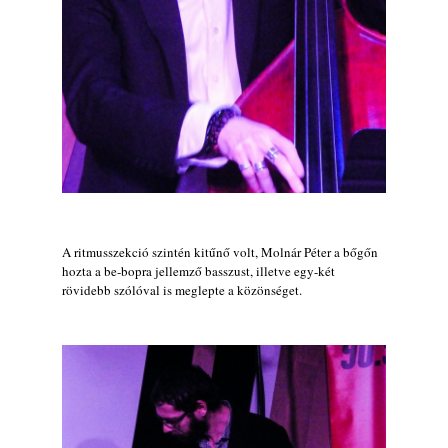
A ritmusszekció szintén kitűnő volt, Molnár Péter a bőgőn
hozta a be-bopra jellemző basszust, illetve egy-két
rövidebb szólóval is meglepte a közönséget.