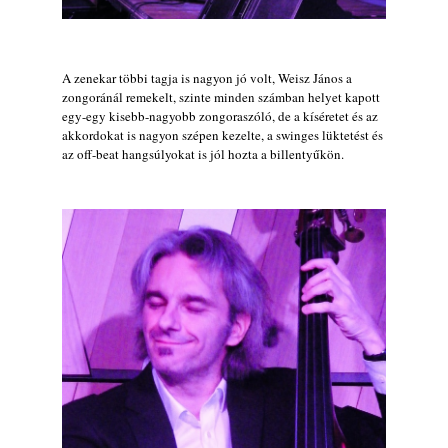
A zenekar többi tagja is nagyon jó volt, Weisz János a
zongoránál remekelt, szinte minden számban helyet kapott
egy-egy kisebb-nagyobb zongoraszóló, de a kíséretet és az
akkordokat is nagyon szépen kezelte, a swinges lüktetést és
az off-beat hangsúlyokat is jól hozta a billentyűkön.