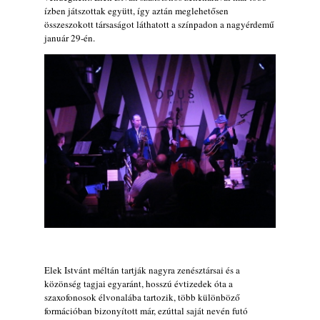
ízben játszottak együtt, így aztán meglehetősen
2026-os jazzfesztiválok, amelyekről én is
összeszokott társaságot láthatott a színpadon a nagyérdemű
tudok… 19. rész: XXXI. Szoboszlói
január 29-én.
Dixieland Napok (Hajdúszoboszló – 2026.
augusztus 21-22-23.)
2026. augusztus 08.
Jazz-rock albumok 1986-ból - Shakatak
„Into the Blue”
2026. augusztus 08.
Fusio Group feat. Kertész Erika "New
Visions" lemezbemutató koncert
2026. augusztus 07.
Jazz-rock albumok 1985-ből - Issei Noro
„Sweet Sphere”
2026. augusztus 07.
Jazz-rock albumok 1984-ből - John Scofield
Elek Istvánt méltán tartják nagyra zenésztársai és a
„Electric Outlet”
közönség tagjai egyaránt, hosszú évtizedek óta a
2026. augusztus 06.
szaxofonosok élvonalába tartozik, több különböző
X. BOHÉM JAZZFŐVÁROS fesztivál,
formációban bizonyított már, ezúttal saját nevén futó