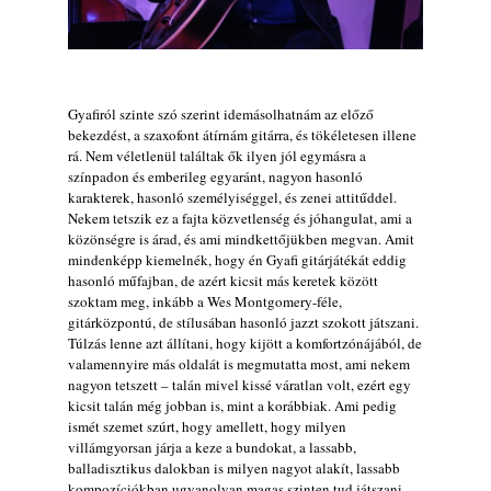
Gyafiról szinte szó szerint idemásolhatnám az előző
bekezdést, a szaxofont átírnám gitárra, és tökéletesen illene
rá. Nem véletlenül találtak ők ilyen jól egymásra a
színpadon és emberileg egyaránt, nagyon hasonló
karakterek, hasonló személyiséggel, és zenei attitűddel.
Nekem tetszik ez a fajta közvetlenség és jóhangulat, ami a
közönségre is árad, és ami mindkettőjükben megvan. Amit
mindenképp kiemelnék, hogy én Gyafi gitárjátékát eddig
hasonló műfajban, de azért kicsit más keretek között
szoktam meg, inkább a Wes Montgomery-féle,
gitárközpontú, de stílusában hasonló jazzt szokott játszani.
Túlzás lenne azt állítani, hogy kijött a komfortzónájából, de
valamennyire más oldalát is megmutatta most, ami nekem
nagyon tetszett – talán mivel kissé váratlan volt, ezért egy
kicsit talán még jobban is, mint a korábbiak. Ami pedig
ismét szemet szúrt, hogy amellett, hogy milyen
villámgyorsan járja a keze a bundokat, a lassabb,
balladisztikus dalokban is milyen nagyot alakít, lassabb
kompozíciókban ugyanolyan magas szinten tud játszani,