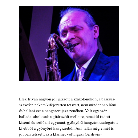
2026. augusztus 02.
Exkluzív interjú Bóna Lászlóval
2026. augusztus 01.
Ma 40 éves Gyarmati Gábor és 54 éves
Florian Ross
2026. augusztus 01.
Magyar jazzmuzsikus szülők és zenész
gyermekeik – 42. rész: Vörös László +
Vörösné Strausz Eszter + Vörös Bence
2026. július 30.
The Next Generation — 11. rész: Horváth
Szabolcs
2026. július 25.
Elek István nagyon jól játszott a szaxofonokon, a basszus-
FREE JAZZ ALBUMS 2026 - 134. rész
szaxofon nekem kifejezetten tetszett, nem mindennap látni
és hallani ezt a hangszert jazz zenében. Volt egy szép
2026. július 16.
ballada, ahol csak a gitár szólt mellette, remekül tudott
kísérni és szólózni egyaránt, gyönyörű hangzást csalogatott
ki ebből a gyönyörű hangszerből. Ami talán még ennél is
jobban tetszett, az a klarinét volt, igazi Gershwin-