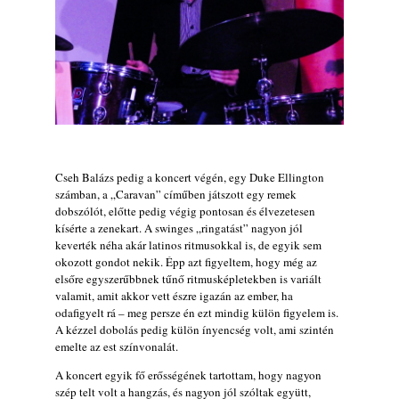
Cseh Balázs pedig a koncert végén, egy Duke Ellington
számban, a „Caravan” címűben játszott egy remek
dobszólót, előtte pedig végig pontosan és élvezetesen
kísérte a zenekart. A swinges „ringatást” nagyon jól
keverték néha akár latinos ritmusokkal is, de egyik sem
okozott gondot nekik. Épp azt figyeltem, hogy még az
elsőre egyszerűbbnek tűnő ritmusképletekben is variált
valamit, amit akkor vett észre igazán az ember, ha
odafigyelt rá – meg persze én ezt mindig külön figyelem is.
A kézzel dobolás pedig külön ínyencség volt, ami szintén
emelte az est színvonalát.
A koncert egyik fő erősségének tartottam, hogy nagyon
szép telt volt a hangzás, és nagyon jól szóltak együtt,