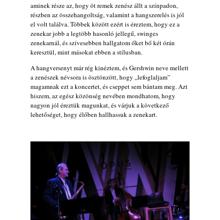
aminek része az, hogy öt remek zenész állt a színpadon,
részben az összehangoltság, valamint a hangszerelés is jól
el volt találva. Többek között ezért is éreztem, hogy ez a
zenekar jobb a legtöbb hasonló jellegű, swinges
zenekarnál, és szívesebben hallgatom őket bő két órán
keresztül, mint másokat ebben a stílusban.
A hangversenyt már rég kinéztem, és Gershwin neve mellett
a zenészek névsora is ösztönzött, hogy „lefoglaljam”
magamnak ezt a koncertet, és cseppet sem bántam meg. Azt
hiszem, az egész közönség nevében mondhatom, hogy
nagyon jól éreztük magunkat, és várjuk a következő
lehetőséget, hogy élőben hallhassuk a zenekart.