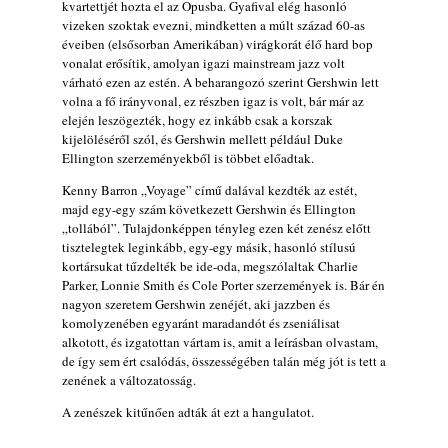
Kecskemét, 2026. augusztus 6-9.: 4 nap, 4
kvartettjét hozta el az Opusba. Gyafival elég hasonló
vizeken szoktak evezni, mindketten a múlt század 60-as
színpad, 10 ország zenészei, 40 óra zene és
éveiben (elsősorban Amerikában) virágkorát élő hard bop
tánc!
vonalat erősítik, amolyan igazi mainstream jazz volt
2026. augusztus 05.
várható ezen az estén. A beharangozó szerint Gershwin lett
Magyar Jazz ABC – 541. rész: Juhász
volna a fő irányvonal, ez részben igaz is volt, bár már az
elején leszögezték, hogy ez inkább csak a korszak
Márton
kijelöléséről szól, és Gershwin mellett például Duke
2026. augusztus 05.
Ellington szerzeményekből is többet előadtak.
Jazz-rock albumok 1983-ból - John Scofield
Kenny Barron „Voyage” című dalával kezdték az estét,
„Out like a Light”
majd egy-egy szám következett Gershwin és Ellington
2026. augusztus 05.
„tollából”. Tulajdonképpen tényleg ezen két zenész előtt
Jazz-rock albumok 1982-ből - John Scofield
tisztelegtek leginkább, egy-egy másik, hasonló stílusú
kortársukat tűzdelték be ide-oda, megszólaltak Charlie
„Shinola”
Parker, Lonnie Smith és Cole Porter szerzemények is. Bár én
2026. augusztus 04.
nagyon szeretem Gershwin zenéjét, aki jazzben és
Kikkel beszéltem 2.0 – 5. rész: D
komolyzenében egyaránt maradandót és zseniálisat
2026. augusztus 04.
alkotott, és izgatottan vártam is, amit a leírásban olvastam,
de így sem ért csalódás, összességében talán még jót is tett a
Lemezek a hatvanas-hetvenes évekből - 84.
zenének a változatosság.
rész: Irving Ashby – Memoirs
A zenészek kitűnően adták át ezt a hangulatot.
2026. augusztus 04.
Gondolataim - 2026 (XI. évfolyam - 8. rész)