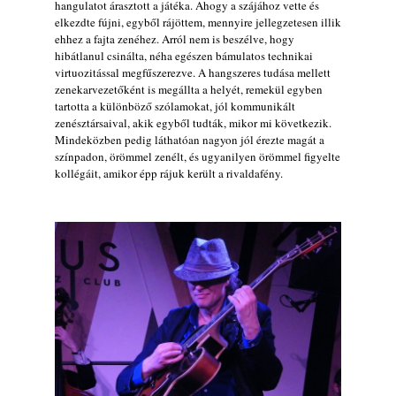
hangulatot árasztott a játéka. Ahogy a szájához vette és
elkezdte fújni, egyből rájöttem, mennyire jellegzetesen illik
ehhez a fajta zenéhez. Arról nem is beszélve, hogy
hibátlanul csinálta, néha egészen bámulatos technikai
virtuozitással megfűszerezve. A hangszeres tudása mellett
zenekarvezetőként is megállta a helyét, remekül egyben
tartotta a különböző szólamokat, jól kommunikált
zenésztársaival, akik egyből tudták, mikor mi következik.
Mindeközben pedig láthatóan nagyon jól érezte magát a
színpadon, örömmel zenélt, és ugyanilyen örömmel figyelte
kollégáit, amikor épp rájuk került a rivaldafény.