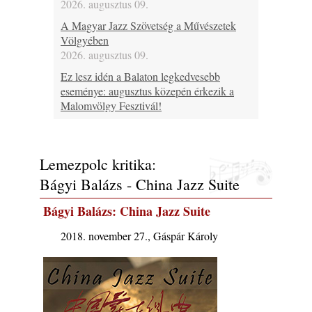
2026. augusztus 09.
A Magyar Jazz Szövetség a Művészetek
Völgyében
2026. augusztus 09.
Ez lesz idén a Balaton legkedvesebb
eseménye: augusztus közepén érkezik a
Malomvölgy Fesztivál!
2026. augusztus 08.
2026-os jazzfesztiválok, amelyekről én is
tudok… 19. rész: XXXI. Szoboszlói
Lemezpolc kritika:
Dixieland Napok (Hajdúszoboszló – 2026.
Bágyi Balázs - China Jazz Suite
augusztus 21-22-23.)
2026. augusztus 08.
Bágyi Balázs: China Jazz Suite
Jazz-rock albumok 1986-ból - Shakatak
2018. november 27., Gáspár Károly
„Into the Blue”
2026. augusztus 08.
Fusio Group feat. Kertész Erika "New
Visions" lemezbemutató koncert
2026. augusztus 07.