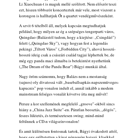
Li Xiaochuan-t is maguk mellé szólított. Nem először teszi
Szabolcs
ezt, hiszen többször koncerteztek már vele, most viszont a
2026. július 25.
korongon is hallhatjuk Őt a quartet vendégművészeként.
FREE JAZZ ALBUMS 2026 - 134. rész
A szvit 6 tételből áll, melyek kapcsán megtudhatjuk
2026. július 16.
például, hogy milyen az ég a szépséges tengerparti város,
Quingdao (Balázstól tudom, hogy a kiejtése: „Csingdáó”)
felett („Quingdao Sky”), vagy hogyan fest a legendás
pekingi „Tiltott Város” („Forbidden City”), ahová hosszú-
hosszú ideig csak a császári család tagjai léphettek be, de
még egy panda maci álmaiba is betekintést nyerhetünk
(„The Dream of the Panda Bear”) Bágyi munkái által.
Nagy öröm számomra, hogy Balázs nem a mostanság
(sajnos) oly divatossá vált „baseballsapkás-napszemüveges-
kapucnis” pop vonalon indult el, annál inkább a modern
mainstream felséges vonalát követve írta meg művét!
Persze a kor szellemének megfelelő „groove”-okból sincs
hiány a „China Jazz Suite”-en. Páratlan beosztás, „dögös”,
feszes lüktetés, és természetesen swing; mind-mind
feltűnnek a CD-n világszínvonalon!
És amit különösen fontosnak tartok, Bágyi óvakodott attól,
hogy egy erőltetetten a kínai népzenére hajazó, klisékkel