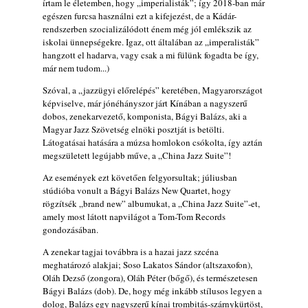
írtam le életemben, hogy „imperialisták”; így 2018-ban már
2026. augusztus 04.
egészen furcsa használni ezt a kifejezést, de a Kádár-
rendszerben szocializálódott énem még jól emlékszik az
Kikkel beszéltem 2.0 – 5. rész: D
iskolai ünnepségekre. Igaz, ott általában az „imperalisták”
2026. augusztus 04.
hangzott el hadarva, vagy csak a mi fülünk fogadta be így,
már nem tudom...)
Lemezek a hatvanas-hetvenes évekből - 84.
rész: Irving Ashby – Memoirs
Szóval, a „jazzügyi előrelépés” keretében, Magyarországot
2026. augusztus 04.
képviselve, már jónéhányszor járt Kínában a nagyszerű
dobos, zenekarvezető, komponista, Bágyi Balázs, aki a
Gondolataim - 2026 (XI. évfolyam - 8. rész)
Magyar Jazz Szövetség elnöki posztját is betölti.
2026. augusztus 02.
Látogatásai hatására a múzsa homlokon csókolta, így aztán
Exkluzív interjú Bóna Lászlóval
megszületett legújabb műve, a „China Jazz Suite”!
2026. augusztus 01.
Az események ezt követően felgyorsultak; júliusban
Ma 40 éves Gyarmati Gábor és 54 éves
stúdióba vonult a Bágyi Balázs New Quartet, hogy
rögzítsék „brand new” albumukat, a „China Jazz Suite”-et,
Florian Ross
amely most látott napvilágot a Tom-Tom Records
2026. augusztus 01.
gondozásában.
Magyar jazzmuzsikus szülők és zenész
A zenekar tagjai továbbra is a hazai jazz szcéna
gyermekeik – 42. rész: Vörös László +
meghatározó alakjai; Soso Lakatos Sándor (altszaxofon),
Vörösné Strausz Eszter + Vörös Bence
Oláh Dezső (zongora), Oláh Péter (bőgő), és természetesen
2026. július 30.
Bágyi Balázs (dob). De, hogy még inkább stílusos legyen a
dolog, Balázs egy nagyszerű kínai trombitás-szárnykürtöst,
The Next Generation — 11. rész: Horváth