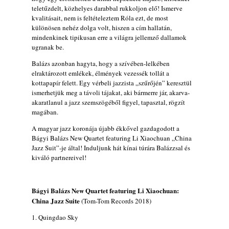
teletűzdelt, közhelyes darabbal rukkoljon elő! Ismerve
kvalitásait, nem is feltételeztem Róla ezt, de most
különösen nehéz dolga volt, hiszen a cím hallatán,
mindenkinek tipikusan erre a világra jellemző dallamok
ugranak be.
Balázs azonban hagyta, hogy a szívében-lelkében
elraktározott emlékek, élmények vezessék tollát a
kottapapír felett. Egy vérbeli jazzista „szűrőjén” keresztül
ismerhetjük meg a távoli tájakat, aki bármerre jár, akarva-
akaratlanul a jazz szemszögéből figyel, tapasztal, rögzít
magában.
A magyar jazz koronája újabb ékkővel gazdagodott a
Bágyi Balázs New Quartet featuring Li Xiaochuan „China
Jazz Suit”-je által! Induljunk hát kínai túrára Balázzsal és
kiváló partnereivel!
Bágyi Balázs New Quartet featuring Li Xiaochuan:
China Jazz Suite
(Tom-Tom Records 2018)
1. Quingdao Sky