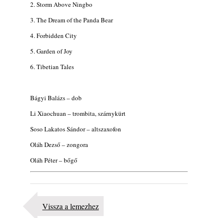
2. Storm Above Ningbo
3. The Dream of the Panda Bear
4. Forbidden City
5. Garden of Joy
6. Tibetian Tales
Bágyi Balázs – dob
Li Xiaochuan – trombita, szárnykürt
Soso Lakatos Sándor – altszaxofon
Oláh Dezső – zongora
Oláh Péter – bőgő
Vissza a lemezhez