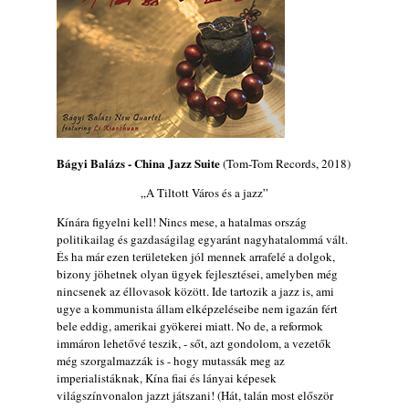
Jazz-rock albumok 1985-ből - Issei Noro
„Sweet Sphere”
2026. augusztus 07.
Jazz-rock albumok 1984-ből - John Scofield
„Electric Outlet”
2026. augusztus 06.
X. BOHÉM JAZZFŐVÁROS fesztivál,
Bágyi Balázs - China Jazz Suite
(Tom-Tom Records, 2018)
Kecskemét, 2026. augusztus 6-9.: 4 nap, 4
színpad, 10 ország zenészei, 40 óra zene és
„A Tiltott Város és a jazz”
tánc!
Kínára figyelni kell! Nincs mese, a hatalmas ország
2026. augusztus 05.
politikailag és gazdaságilag egyaránt nagyhatalommá vált.
Magyar Jazz ABC – 541. rész: Juhász
És ha már ezen területeken jól mennek arrafelé a dolgok,
Márton
bizony jöhetnek olyan ügyek fejlesztései, amelyben még
2026. augusztus 05.
nincsenek az éllovasok között. Ide tartozik a jazz is, ami
ugye a kommunista állam elképzeléseibe nem igazán fért
Jazz-rock albumok 1983-ból - John Scofield
bele eddig, amerikai gyökerei miatt. No de, a reformok
„Out like a Light”
immáron lehetővé teszik, - sőt, azt gondolom, a vezetők
2026. augusztus 05.
még szorgalmazzák is - hogy mutassák meg az
imperialistáknak, Kína fiai és lányai képesek
Jazz-rock albumok 1982-ből - John Scofield
világszínvonalon jazzt játszani! (Hát, talán most először
„Shinola”