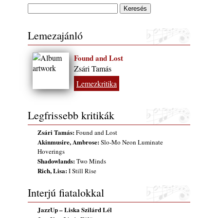
Lemezajánló
Found and Lost
Zsári Tamás
Lemezkritika
Legfrissebb kritikák
Zsári Tamás:
Found and Lost
Akinmusire, Ambrose:
Slo-Mo Neon Luminate
Hoverings
Shadowlands:
Two Minds
Rich, Lisa:
I Still Rise
Interjú fiatalokkal
JazzUp – Liska Szilárd Lél