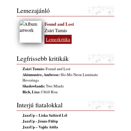
2026. július 13.
Lemezajánló
Found and Lost
Zsári Tamás
Lemezkritika
Legfrissebb kritikák
Zsári Tamás:
Found and Lost
Akinmusire, Ambrose:
Slo-Mo Neon Luminate
Hoverings
Shadowlands:
Two Minds
Rich, Lisa:
I Still Rise
Interjú fiatalokkal
JazzUp – Liska Szilárd Lél
JazzUp - Jónás Fülöp
JazzUp – Vajda Attila