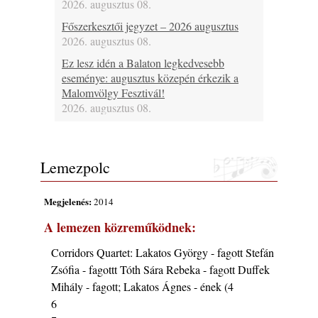
2026. augusztus 08.
Főszerkesztői jegyzet – 2026 augusztus
2026. augusztus 08.
Ez lesz idén a Balaton legkedvesebb
eseménye: augusztus közepén érkezik a
Malomvölgy Fesztivál!
2026. augusztus 08.
2026-os jazzfesztiválok, amelyekről én is
tudok… 19. rész: XXXI. Szoboszlói
Dixieland Napok (Hajdúszoboszló – 2026.
Lemezpolc
augusztus 21-22-23.)
2026. augusztus 08.
Megjelenés:
2014
Jazz-rock albumok 1986-ból - Shakatak
A lemezen közreműködnek:
„Into the Blue”
2026. augusztus 08.
Corridors Quartet: Lakatos György - fagott Stefán
Fusio Group feat. Kertész Erika "New
Zsófia - fagottt Tóth Sára Rebeka - fagott Duffek
Visions" lemezbemutató koncert
Mihály - fagott; Lakatos Ágnes - ének (4
2026. augusztus 07.
6
Jazz-rock albumok 1985-ből - Issei Noro