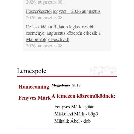
2026. augusztus 08.
Főszerkesztői jegyzet – 2026 augusztus
2026. augusztus 08.
Ez lesz idén a Balaton legkedvesebb
eseménye: augusztus közepén érkezik a
Malomvölgy Fesztivál!
2026. augusztus 08.
2026-os jazzfesztiválok, amelyekről én is
tudok… 19. rész: XXXI. Szoboszlói
Dixieland Napok (Hajdúszoboszló – 2026.
Lemezpolc
augusztus 21-22-23.)
2026. augusztus 08.
Megjelenés:
2017
Homecoming
Jazz-rock albumok 1986-ból - Shakatak
A lemezen közreműködnek:
„Into the Blue”
Fenyves Márk
2026. augusztus 08.
Fenyves Márk - gitár
Fusio Group feat. Kertész Erika "New
Miskolczi Márk - bőgő
Visions" lemezbemutató koncert
Mihalik Ábel - dob
2026. augusztus 07.
Jazz-rock albumok 1985-ből - Issei Noro