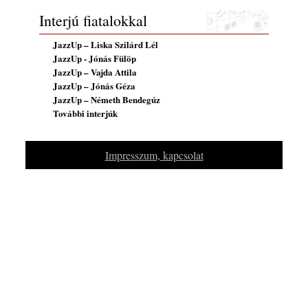
2026. július 13.
Interjú fiatalokkal
JazzUp – Liska Szilárd Lél
JazzUp - Jónás Fülöp
JazzUp – Vajda Attila
JazzUp – Jónás Géza
JazzUp – Németh Bendegúz
További interjúk
Impresszum, kapcsolat