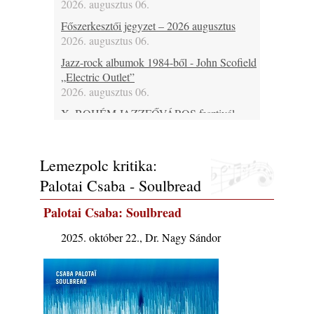
2026. augusztus 06.
Főszerkesztői jegyzet – 2026 augusztus
2026. augusztus 06.
Jazz-rock albumok 1984-ből - John Scofield
„Electric Outlet”
2026. augusztus 06.
X. BOHÉM JAZZFŐVÁROS fesztivál,
Kecskemét, 2026. augusztus 6-9.: 4 nap, 4
színpad, 10 ország zenészei, 40 óra zene és
tánc!
Lemezpolc kritika:
2026. augusztus 05.
Palotai Csaba - Soulbread
Magyar Jazz ABC – 541. rész: Juhász
Márton
Palotai Csaba: Soulbread
2026. augusztus 05.
2025. október 22., Dr. Nagy Sándor
Jazz-rock albumok 1983-ból - John Scofield
„Out like a Light”
2026. augusztus 05.
Jazz-rock albumok 1982-ből - John Scofield
„Shinola”