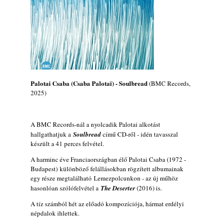
2026. augusztus 04.
Kikkel beszéltem 2.0 – 5. rész: D
2026. augusztus 04.
Lemezek a hatvanas-hetvenes évekből - 84.
rész: Irving Ashby – Memoirs
2026. augusztus 04.
Palotai Csaba (Csaba Palotaï) - Soulbread
(BMC Records,
10 éve halt meg lapunk főszerkesztő-
2025)
helyettese, Csányi Attila
2026. augusztus 04.
45 éve történt… Jazz-rock albumok 1981-
A BMC Records-nál a nyolcadik Palotai alkotást
ből - Shakatak „Drivin’ Hard”
hallgathatjuk a
Soulbread
című CD-ről - idén tavasszal
2026. augusztus 03.
készült a 41 perces felvétel.
Jazz a Márványteremben – Mizar (2008.
A harminc éve Franciaországban élő Palotai Csaba (1972 -
január 4.)
Budapest) különböző felállásokban rögzített albumainak
2026. augusztus 03.
egy része megtalálható Lemezpolcunkon - az új műhöz
hasonlóan szólófelvétel a
The Deserter
(2016) is.
Gondolataim - 2026 (XI. évfolyam - 8. rész)
2026. augusztus 02.
A tíz számból hét az előadó kompozíciója, hármat erdélyi
népdalok ihlettek.
A 21. században meghalt magyar jazz