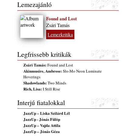
Lemezajánló
Found and Lost
Zsári Tamás
Lemezkritika
Legfrissebb kritikák
Zsári Tamás:
Found and Lost
Akinmusire, Ambrose:
Slo-Mo Neon Luminate
Hoverings
Shadowlands:
Two Minds
Rich, Lisa:
I Still Rise
Interjú fiatalokkal
JazzUp – Liska Szilárd Lél
JazzUp - Jónás Fülöp
JazzUp – Vajda Attila
JazzUp – Jónás Géza