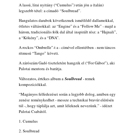
muzsikusok – 109. rész: (Dr.) Borissza Géza
A lassú, lírai nyitány (“Cumulus”) után jön a (talán)
legszebb tétel: a címadó “Soulbread”.
2026. augusztus 02.
Hangulatos darabok következnek ismétlődő dallamokkal,
Exkluzív interjú Bóna Lászlóval
ötletes váltásokkal: az “Engine” és a “Follow Me” - majd a
2026. augusztus 01.
három, tradicionális folk dal által inspirált rész: a “Hajnali”,
2026-os jazzfesztiválok, amelyekről én is
a “Kökény”, és a “DNA”.
tudok… 18. rész: Zempléni Fesztivál
A rockos “Ombrelle”-t a - címével ellentétben - nem táncos
(Sátoraljaújhely – 2026. augusztus 13-23.)
ritmusú “Tango” követi.
2026. augusztus 01.
A zárószám Gadó tiszteletére hangzik el (“For Gábor”), aki
Jazz-rock albumok 1986-ból - John Scofield
Palotai mentora és barátja.
„Still Warm”
2026. augusztus 01.
Változatos, értékes album a
Soulbread
- remek
kompozíciókkal.
Ma 40 éves Gyarmati Gábor és 54 éves
Florian Ross
“Magányos felfedezései során a legjobb dolog, amiben egy
2026. augusztus 01.
zenész reménykedhet - messze a technikai bravúr elérésén
túl -, hogy táplálja azt, amit léleknek nevezünk.” - idézet
Vér, tornádó és jazz – megjelent a Daveform
Palotai Csabától.
Quintet és Kurt Rosenwinkel közös
1. Cumulus
lemezének új előfutára, a Sharknado
2026. július 31.
2. Soulbread