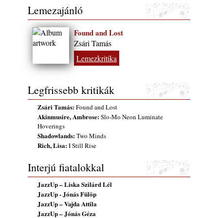
Lemezajánló
Found and Lost
Zsári Tamás
Lemezkritika
Legfrissebb kritikák
Zsári Tamás:
Found and Lost
Akinmusire, Ambrose:
Slo-Mo Neon Luminate
Hoverings
Shadowlands:
Two Minds
Rich, Lisa:
I Still Rise
Interjú fiatalokkal
JazzUp – Liska Szilárd Lél
JazzUp - Jónás Fülöp
JazzUp – Vajda Attila
JazzUp – Jónás Géza