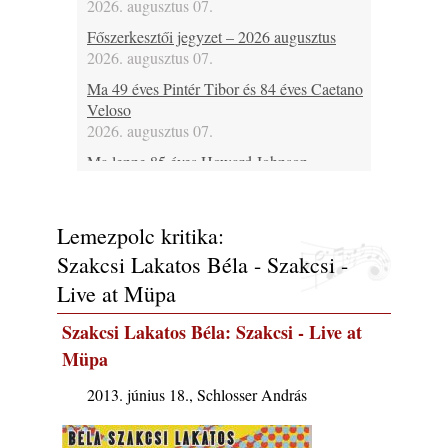
2026. augusztus 07.
Főszerkesztői jegyzet – 2026 augusztus
2026. augusztus 07.
Ma 49 éves Pintér Tibor és 84 éves Caetano
Veloso
2026. augusztus 07.
Ma lenne 85 éves Howard Johnson
2026. augusztus 07.
Ma 95 éve halt meg Bix Beiderbecke
Lemezpolc kritika:
2026. augusztus 07.
Szakcsi Lakatos Béla - Szakcsi -
Jazz-rock albumok 1985-ből - Issei Noro
„Sweet Sphere”
Live at Müpa
2026. augusztus 07.
Szakcsi Lakatos Béla: Szakcsi - Live at
Fusio Group feat. Kertész Erika
Müpa
2026. augusztus 07.
Ezen a napon – augusztus 7. (2026)
2013. június 18., Schlosser András
2026. augusztus 07.
Jazz-rock albumok 1984-ből - John Scofield