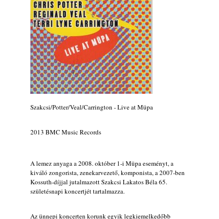
„Electric Outlet”
2026. augusztus 06.
X. BOHÉM JAZZFŐVÁROS fesztivál,
Kecskemét, 2026. augusztus 6-9.: 4 nap, 4
színpad, 10 ország zenészei, 40 óra zene és
tánc!
2026. augusztus 05.
Magyar Jazz ABC – 541. rész: Juhász
Márton
Szakcsi/Potter/Veal/Carrington - Live at Müpa
2026. augusztus 05.
Jazz-rock albumok 1983-ból - John Scofield
2013 BMC Music Records
„Out like a Light”
2026. augusztus 05.
Jazz-rock albumok 1982-ből - John Scofield
A lemez anyaga a 2008. október 1-i Müpa eseményt, a
„Shinola”
kiváló zongorista, zenekarvezető, komponista, a 2007-ben
2026. augusztus 04.
Kossuth-díjjal jutalmazott Szakcsi Lakatos Béla 65.
születésnapi koncertjét tartalmazza.
Kikkel beszéltem 2.0 – 5. rész: D
2026. augusztus 04.
Az ünnepi koncerten korunk egyik legkiemelkedőbb