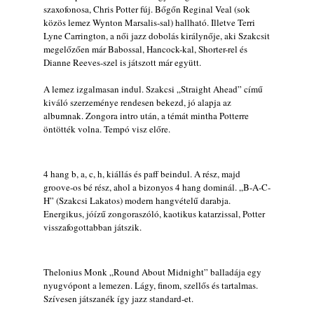
Lemezek a hatvanas-hetvenes évekből - 84.
szaxofonosa, Chris Potter fúj. Bőgőn Reginal Veal (sok
rész: Irving Ashby – Memoirs
közös lemez Wynton Marsalis-sal) hallható. Illetve Terri
2026. augusztus 04.
Lyne Carrington, a női jazz dobolás királynője, aki Szakcsit
megelőzően már Babossal, Hancock-kal, Shorter-rel és
10 éve halt meg lapunk főszerkesztő-
Dianne Reeves-szel is játszott már együtt.
helyettese, Csányi Attila
2026. augusztus 04.
A lemez izgalmasan indul. Szakcsi „Straight Ahead” című
kiváló szerzeménye rendesen bekezd, jó alapja az
45 éve történt… Jazz-rock albumok 1981-
albumnak. Zongora intro után, a témát mintha Potterre
ből - Shakatak „Drivin’ Hard”
öntötték volna. Tempó visz előre.
2026. augusztus 03.
Jazz a Márványteremben – Mizar (2008.
január 4.)
4 hang b, a, c, h, kiállás és paff beindul. A rész, majd
2026. augusztus 03.
groove-os bé rész, ahol a bizonyos 4 hang dominál. „B-A-C-
H” (Szakcsi Lakatos) modern hangvételű darabja.
Gondolataim - 2026 (XI. évfolyam - 8. rész)
Energikus, jóízű zongoraszóló, kaotikus katarzissal, Potter
2026. augusztus 02.
visszafogottabban játszik.
A 21. században meghalt magyar jazz
muzsikusok – 109. rész: (Dr.) Borissza Géza
Thelonius Monk „Round About Midnight” balladája egy
2026. augusztus 02.
nyugvópont a lemezen. Lágy, finom, szellős és tartalmas.
Exkluzív interjú Bóna Lászlóval
Szívesen játszanék így jazz standard-et.
2026. augusztus 01.