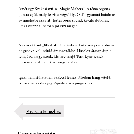
2026-os jazzfesztiválok, amelyekről én is
Ismét egy Szakcsi mű, a „Magic Makers”. A téma orgona
tudok… 18. rész: Zempléni Fesztivál
pontra épül, mely feszít a végsőkig. Oldás gyanánt hatalmas
swingelésbe csap át. Testes bőgő sound, kiváló dobolás.
(Sátoraljaújhely – 2026. augusztus 13-23.)
Cris Potter hallhatóan jól érzi magát.
2026. augusztus 01.
Jazz-rock albumok 1986-ból - John Scofield
„Still Warm”
A záró akkord „8th district” (Szakcsi Lakatos) jó ízű blues-
2026. augusztus 01.
os groove-val induló örömzenélése. Hirtelen átcsap dupla
tempóba, nagy stenk, kis free, majd Terri Lyne remek
Ma 40 éves Gyarmati Gábor és 54 éves
dobszólója, dinamikus zongorajáték.
Florian Ross
2026. augusztus 01.
Igazi hamisíthatatlan Szakcsi lemez! Modern hangvételű,
Vér, tornádó és jazz – megjelent a Daveform
ízléses koncertanyag. Ajánlom a rajongóknak!
Quintet és Kurt Rosenwinkel közös
lemezének új előfutára, a Sharknado
2026. július 31.
A Grencsoport Lewis Jordan-nel a
Vissza a lemezhez
Meseházban
2026. július 31.
Magyar jazzmuzsikus szülők és zenész
Koncertnaptár