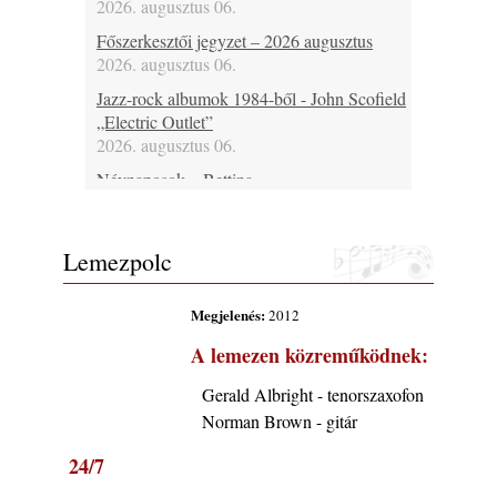
2026. augusztus 06.
Főszerkesztői jegyzet – 2026 augusztus
2026. augusztus 06.
Jazz-rock albumok 1984-ből - John Scofield
„Electric Outlet”
2026. augusztus 06.
Névnaposok – Bettina
2026. augusztus 06.
Ma 37 éves Raboczki Balázs, 43 éves
Lemezpolc
Bubenyák Zoltán, 46 éves Horváth „Plutó”
József és 60 éves Regina Carter
2026. augusztus 06.
Megjelenés:
2012
Ma lenne 80 éves Allan Holdsworth
A lemezen közreműködnek:
2026. augusztus 06.
Gerald Albright - tenorszaxofon
Ma 30 éve halt meg Bobby Enriquez
Norman Brown - gitár
2026. augusztus 06.
Ezen a napon – augusztus 6. (2026)
24/7
2026. augusztus 06.