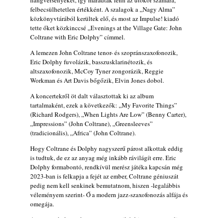
hangversenyeket, így maradtak fenn az utókor számára,
felbecsülhetetlen értékként. A szalagok a „Nagy Alma”
Kikkel beszéltem 2.0 – 5. rész: D
közkönyvtárából kerültek elő, és most az Impulse! kiadó
2026. augusztus 04.
tette őket közkinccsé „Evenings at the Village Gate: John
Coltrane with Eric Dolphy” címmel.
Lemezek a hatvanas-hetvenes évekből - 84.
rész: Irving Ashby – Memoirs
A lemezen John Coltrane tenor- és szopránszaxofonozik,
2026. augusztus 04.
Eric Dolphy fuvolázik, basszusklarinétozik, és
altszaxofonozik, McCoy Tyner zongorázik, Reggie
10 éve halt meg lapunk főszerkesztő-
Workman és Art Davis bőgőzik, Elvin Jones dobol.
helyettese, Csányi Attila
2026. augusztus 04.
A koncertekről öt dalt választottak ki az album
tartalmaként, ezek a következők: „My Favorite Things”
45 éve történt… Jazz-rock albumok 1981-
(Richard Rodgers), „When Lights Are Low” (Benny Carter),
ből - Shakatak „Drivin’ Hard”
„Impressions” (John Coltrane), „Greensleeves”
2026. augusztus 03.
(tradicionális), „Africa” (John Coltrane).
Jazz a Márványteremben – Mizar (2008.
Hogy Coltrane és Dolphy nagyszerű párost alkottak eddig
január 4.)
is tudtuk, de ez az anyag még inkább rávilágít erre. Eric
2026. augusztus 03.
Dolphy formabontó, rendkívül merész játéka kapcsán még
2023-ban is felkapja a fejét az ember, Coltrane géniuszát
Gondolataim - 2026 (XI. évfolyam - 8. rész)
pedig nem kell senkinek bemutatnom, hiszen -legalábbis
2026. augusztus 02.
véleményem szerint- Ő a modern jazz-szaxofonozás alfája és
omegája.
Exkluzív interjú Bóna Lászlóval
2026. augusztus 01.