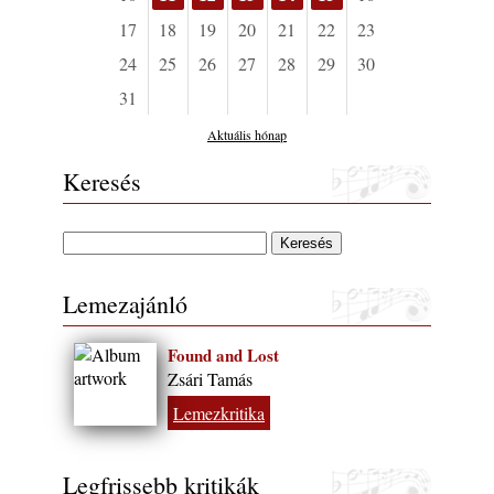
17
18
19
20
21
22
23
24
25
26
27
28
29
30
31
Aktuális hónap
Keresés
Lemezajánló
Found and Lost
Zsári Tamás
Lemezkritika
Legfrissebb kritikák