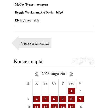
2026. július 13.
McCoy Tyner – zongora
Reggie Workman, Art Davis – bőgő
Elvin Jones – dob
Vissza a lemezhez
Koncertnaptár
«
»
2026. augusztus
H
K
Sz
Cs
P
Szo
V
1
2
4
5
6
7
8
9
3
11
12
13
14
15
10
16