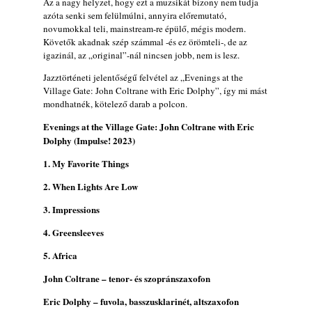
Az a nagy helyzet, hogy ezt a muzsikát bizony nem tudja
azóta senki sem felülmúlni, annyira előremutató,
Ma 40 éves Gyarmati Gábor és 54 éves
novumokkal teli, mainstream-re épülő, mégis modern.
Florian Ross
Követők akadnak szép számmal -és ez örömteli-, de az
2026. augusztus 01.
igazinál, az „original”-nál nincsen jobb, nem is lesz.
Vér, tornádó és jazz – megjelent a Daveform
Jazztörténeti jelentőségű felvétel az „Evenings at the
Quintet és Kurt Rosenwinkel közös
Village Gate: John Coltrane with Eric Dolphy”, így mi mást
lemezének új előfutára, a Sharknado
mondhatnék, kötelező darab a polcon.
2026. július 31.
Evenings at the Village Gate: John Coltrane with Eric
Magyar jazzmuzsikus szülők és zenész
Dolphy (Impulse! 2023)
gyermekeik – 42. rész: Vörös László +
1. My Favorite Things
Vörösné Strausz Eszter + Vörös Bence
2026. július 30.
2. When Lights Are Low
The Next Generation — 11. rész: Horváth
3. Impressions
Szabolcs
2026. július 25.
4. Greensleeves
FREE JAZZ ALBUMS 2026 - 134. rész
5. Africa
2026. július 16.
John Coltrane – tenor- és szopránszaxofon
A free jazz kiemelkedő alakjai - 79. rész:
Eric Dolphy – fuvola, basszusklarinét, altszaxofon
Marion Brown