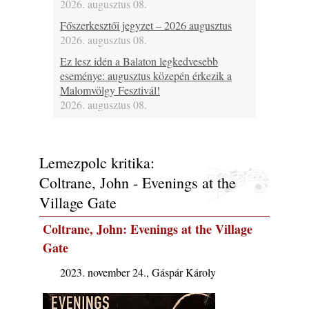
2026. augusztus 08.
Főszerkesztői jegyzet – 2026 augusztus
2026. augusztus 08.
Ez lesz idén a Balaton legkedvesebb
eseménye: augusztus közepén érkezik a
Malomvölgy Fesztivál!
2026. augusztus 08.
2026-os jazzfesztiválok, amelyekről én is
tudok… 19. rész: XXXI. Szoboszlói
Dixieland Napok (Hajdúszoboszló – 2026.
Lemezpolc kritika:
augusztus 21-22-23.)
Coltrane, John - Evenings at the
2026. augusztus 08.
Village Gate
Jazz-rock albumok 1986-ból - Shakatak
„Into the Blue”
Coltrane, John: Evenings at the Village
2026. augusztus 08.
Gate
Fusio Group feat. Kertész Erika "New
Visions" lemezbemutató koncert
2023. november 24., Gáspár Károly
2026. augusztus 07.
Jazz-rock albumok 1985-ből - Issei Noro