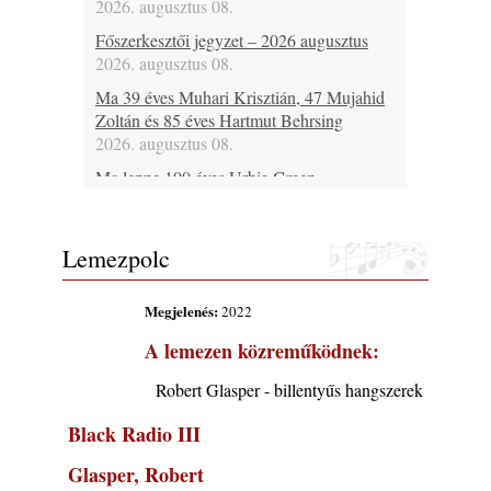
2026. augusztus 08.
Főszerkesztői jegyzet – 2026 augusztus
2026. augusztus 08.
Ma 39 éves Muhari Krisztián, 47 Mujahid
Zoltán és 85 éves Hartmut Behrsing
2026. augusztus 08.
Ma lenne 100 éves Urbie Green
2026. augusztus 08.
Ma 20 éve halt meg Duke Jordan
Lemezpolc
2026. augusztus 08.
Ez lesz idén a Balaton legkedvesebb
Megjelenés:
2022
eseménye: augusztus közepén érkezik a
Malomvölgy Fesztivál!
A lemezen közreműködnek:
2026. augusztus 08.
Robert Glasper - billentyűs hangszerek
2026-os jazzfesztiválok, amelyekről én is
tudok… 19. rész: XXXI. Szoboszlói
Black Radio III
Dixieland Napok (Hajdúszoboszló – 2026.
augusztus 21-22-23.)
Glasper, Robert
2026. augusztus 08.