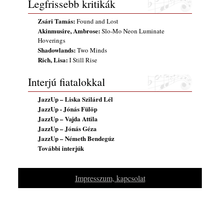
Legfrissebb kritikák
Magyar jazzmuzsikus szülők és zenész
gyermekeik – 42. rész: Vörös László +
Zsári Tamás:
Found and Lost
Vörösné Strausz Eszter + Vörös Bence
Akinmusire, Ambrose:
Slo-Mo Neon Luminate
2026. július 30.
Hoverings
The Next Generation — 11. rész: Horváth
Shadowlands:
Two Minds
Szabolcs
Rich, Lisa:
I Still Rise
2026. július 25.
Interjú fiatalokkal
Eged Márton: Old Songs
2026. július 25.
JazzUp – Liska Szilárd Lél
JazzUp - Jónás Fülöp
Zsári Tamás: Found and Lost
JazzUp – Vajda Attila
2026. július 24.
JazzUp – Jónás Géza
FREE JAZZ ALBUMS 2026 - 134. rész
JazzUp – Németh Bendegúz
2026. július 16.
További interjúk
A free jazz kiemelkedő alakjai - 79. rész:
Marion Brown
Impresszum, kapcsolat
2026. július 13.