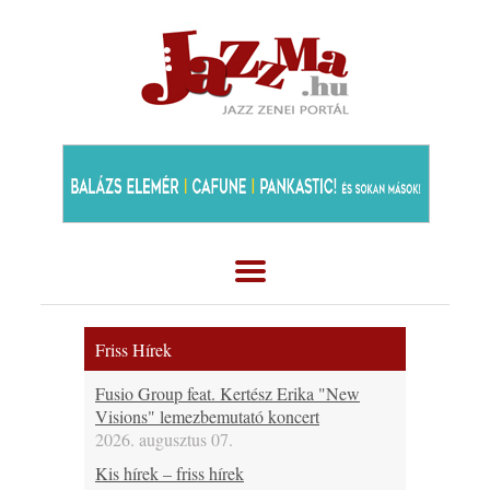
Friss Hírek
Fusio Group feat. Kertész Erika "New
Visions" lemezbemutató koncert
2026. augusztus 07.
Kis hírek – friss hírek