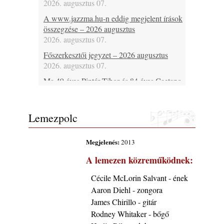
2026. augusztus 07.
A www.jazzma.hu-n eddig megjelent írások
összegzése – 2026 augusztus
2026. augusztus 07.
Főszerkesztői jegyzet – 2026 augusztus
2026. augusztus 07.
Ma 49 éves Pintér Tibor és 84 éves Caetano
Veloso
2026. augusztus 07.
Lemezpolc
Ma lenne 85 éves Howard Johnson
2026. augusztus 07.
Megjelenés:
2013
Ma 95 éve halt meg Bix Beiderbecke
2026. augusztus 07.
A lemezen közreműködnek:
Jazz-rock albumok 1985-ből - Issei Noro
Cécile McLorin Salvant - ének
„Sweet Sphere”
Aaron Diehl - zongora
2026. augusztus 07.
James Chirillo - gitár
Ezen a napon – augusztus 7. (2026)
Rodney Whitaker - bőgő
2026. augusztus 07.