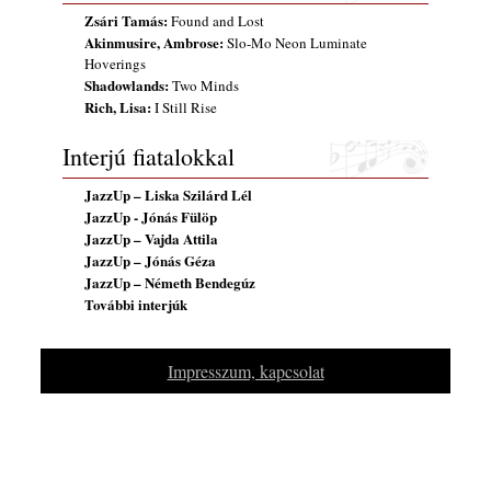
Zsári Tamás:
Found and Lost
Akinmusire, Ambrose:
Slo-Mo Neon Luminate
Hoverings
Shadowlands:
Two Minds
Rich, Lisa:
I Still Rise
Interjú fiatalokkal
JazzUp – Liska Szilárd Lél
JazzUp - Jónás Fülöp
JazzUp – Vajda Attila
JazzUp – Jónás Géza
JazzUp – Németh Bendegúz
További interjúk
Impresszum, kapcsolat