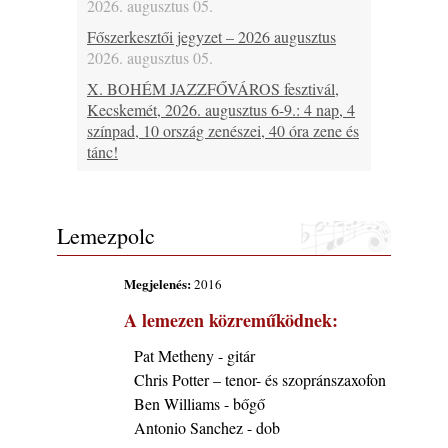
2026. augusztus 05.
Főszerkesztői jegyzet – 2026 augusztus
2026. augusztus 05.
X. BOHÉM JAZZFŐVÁROS fesztivál,
Kecskemét, 2026. augusztus 6-9.: 4 nap, 4
színpad, 10 ország zenészei, 40 óra zene és
tánc!
2026. augusztus 05.
Magyar Jazz ABC – 541. rész: Juhász
Márton
Lemezpolc
2026. augusztus 05.
Jazz-rock albumok 1983-ból - John Scofield
Megjelenés:
2016
„Out like a Light”
A lemezen közreműködnek:
2026. augusztus 05.
Jazz-rock albumok 1982-ből - John Scofield
Pat Metheny - gitár
„Shinola”
Chris Potter – tenor- és szopránszaxofon
2026. augusztus 04.
Ben Williams - bőgő
Kikkel beszéltem 2.0 – 5. rész: D
Antonio Sanchez - dob
2026. augusztus 04.