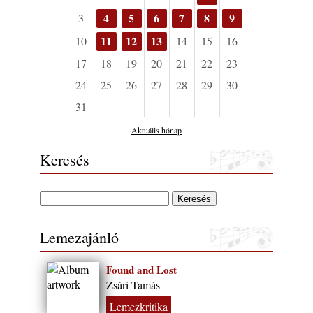
A Grencsoport Lewis Jordan-nel a
4
5
6
7
8
9
3
Meseházban
2026. július 31.
11
12
13
10
14
15
16
Magyar jazzmuzsikus szülők és zenész
17
18
19
20
21
22
23
gyermekeik – 42. rész: Vörös László +
Vörösné Strausz Eszter + Vörös Bence
24
25
26
27
28
29
30
2026. július 30.
31
The Next Generation — 11. rész: Horváth
Aktuális hónap
Szabolcs
2026. július 25.
Keresés
Eged Márton: Old Songs
2026. július 25.
Zsári Tamás: Found and Lost
2026. július 24.
Lemezajánló
FREE JAZZ ALBUMS 2026 - 134. rész
2026. július 16.
Found and Lost
A free jazz kiemelkedő alakjai - 79. rész:
Zsári Tamás
Marion Brown
Lemezkritika
2026. július 13.