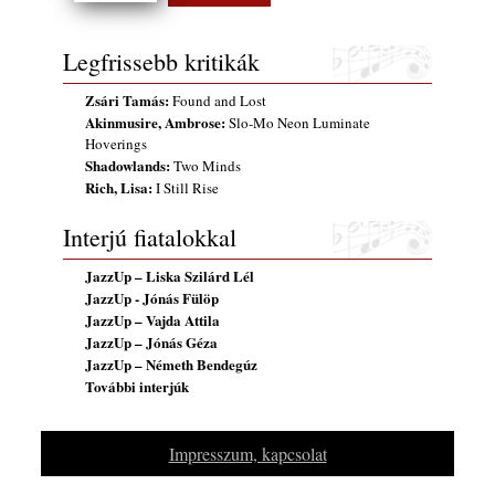
Legfrissebb kritikák
Zsári Tamás:
Found and Lost
Akinmusire, Ambrose:
Slo-Mo Neon Luminate
Hoverings
Shadowlands:
Two Minds
Rich, Lisa:
I Still Rise
Interjú fiatalokkal
JazzUp – Liska Szilárd Lél
JazzUp - Jónás Fülöp
JazzUp – Vajda Attila
JazzUp – Jónás Géza
JazzUp – Németh Bendegúz
További interjúk
Impresszum, kapcsolat