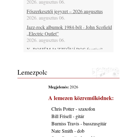
2026. augusztus 06.
Főszerkesztői jegyzet – 2026 augusztus
2026. augusztus 06.
Jazz-rock albumok 1984-ből - John Scofield
„Electric Outlet”
2026. augusztus 06.
X. BOHÉM JAZZFŐVÁROS fesztivál,
Kecskemét, 2026. augusztus 6-9.: 4 nap, 4
színpad, 10 ország zenészei, 40 óra zene és
tánc!
Lemezpolc
2026. augusztus 05.
Magyar Jazz ABC – 541. rész: Juhász
Megjelenés:
2026
Márton
A lemezen közreműködnek:
2026. augusztus 05.
Jazz-rock albumok 1983-ból - John Scofield
Chris Potter - szaxofon
„Out like a Light”
Bill Frisell - gitár
2026. augusztus 05.
Burniss Travis - basszusgitár
Jazz-rock albumok 1982-ből - John Scofield
Nate Smith - dob
„Shinola”