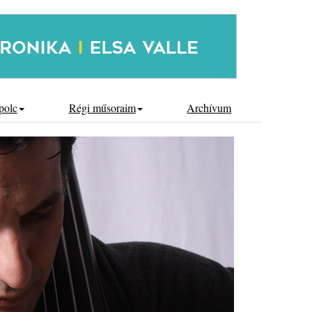
polc
Régi műsoraim
Archívum