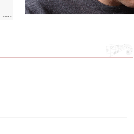
 2026.
i, 40
ke a
la”
ving