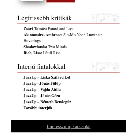
gyermekeik – 42. rész: Vörös László +
Vörösné Strausz Eszter + Vörös Bence
2026. július 30.
Legfrissebb kritikák
The Next Generation — 11. rész: Horváth
Zsári Tamás:
Found and Lost
Szabolcs
Akinmusire, Ambrose:
Slo-Mo Neon Luminate
2026. július 25.
Hoverings
Eged Márton: Old Songs
Shadowlands:
Two Minds
Rich, Lisa:
2026. július 25.
I Still Rise
FREE JAZZ ALBUMS 2026 - 134. rész
Interjú fiatalokkal
2026. július 16.
JazzUp – Liska Szilárd Lél
A free jazz kiemelkedő alakjai - 79. rész:
JazzUp - Jónás Fülöp
Marion Brown
JazzUp – Vajda Attila
2026. július 13.
JazzUp – Jónás Géza
JazzUp – Németh Bendegúz
További interjúk
Impresszum, kapcsolat