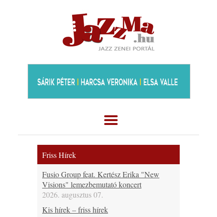
Friss Hírek
Fusio Group feat. Kertész Erika "New
Visions" lemezbemutató koncert
2026. augusztus 07.
Kis hírek – friss hírek