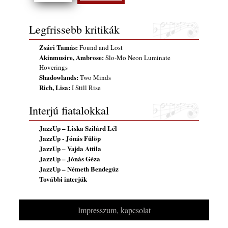
Szabolcs
2026. július 25.
Legfrissebb kritikák
FREE JAZZ ALBUMS 2026 - 134. rész
2026. július 16.
Zsári Tamás:
Found and Lost
Akinmusire, Ambrose:
Slo-Mo Neon Luminate
Hoverings
Shadowlands:
Two Minds
Rich, Lisa:
I Still Rise
Interjú fiatalokkal
JazzUp – Liska Szilárd Lél
JazzUp - Jónás Fülöp
JazzUp – Vajda Attila
JazzUp – Jónás Géza
JazzUp – Németh Bendegúz
További interjúk
Impresszum, kapcsolat