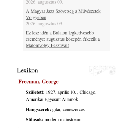
2026. augusztus 09.
A Magyar Jazz Szövetség a Művészetek
Völgyében
2026. augusztus 09.
Ez lesz idén a Balaton legkedvesebb
eseménye: augusztus közepén érkezik a
Malomvölgy Fesztivál!
2026. augusztus 08.
2026-os jazzfesztiválok, amelyekről én is
tudok… 19. rész: XXXI. Szoboszlói
Lexikon
Dixieland Napok (Hajdúszoboszló – 2026.
augusztus 21-22-23.)
Freeman, George
2026. augusztus 08.
Született:
1927. április 10. , Chicago,
Jazz-rock albumok 1986-ból - Shakatak
Amerikai Egyesült Államok
„Into the Blue”
2026. augusztus 08.
Hangszerek:
gitár, zeneszerzés
Fusio Group feat. Kertész Erika "New
Stílusok:
modern mainstream
Visions" lemezbemutató koncert
2026. augusztus 07.