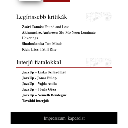
Szabolcs
2026. július 25.
Legfrissebb kritikák
FREE JAZZ ALBUMS 2026 - 134. rész
2026. július 16.
Zsári Tamás:
Found and Lost
Akinmusire, Ambrose:
Slo-Mo Neon Luminate
Hoverings
Shadowlands:
Two Minds
Rich, Lisa:
I Still Rise
Interjú fiatalokkal
JazzUp – Liska Szilárd Lél
JazzUp - Jónás Fülöp
JazzUp – Vajda Attila
JazzUp – Jónás Géza
JazzUp – Németh Bendegúz
További interjúk
Impresszum, kapcsolat