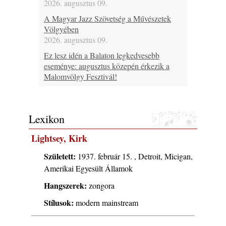
2026. augusztus 09.
A Magyar Jazz Szövetség a Művészetek
Völgyében
2026. augusztus 09.
Ez lesz idén a Balaton legkedvesebb
eseménye: augusztus közepén érkezik a
Malomvölgy Fesztivál!
2026. augusztus 08.
2026-os jazzfesztiválok, amelyekről én is
tudok… 19. rész: XXXI. Szoboszlói
Lexikon
Dixieland Napok (Hajdúszoboszló – 2026.
augusztus 21-22-23.)
Lightsey, Kirk
2026. augusztus 08.
Született:
1937. február 15. , Detroit, Micigan,
Jazz-rock albumok 1986-ból - Shakatak
Amerikai Egyesült Államok
„Into the Blue”
2026. augusztus 08.
Hangszerek:
zongora
Fusio Group feat. Kertész Erika "New
Stílusok:
modern mainstream
Visions" lemezbemutató koncert
2026. augusztus 07.