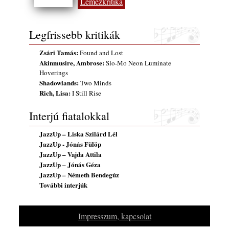
Lemezkritika
gyermekeik – 42. rész: Vörös László +
Vörösné Strausz Eszter + Vörös Bence
2026. július 30.
Legfrissebb kritikák
The Next Generation — 11. rész: Horváth
Szabolcs
Zsári Tamás:
Found and Lost
2026. július 25.
Akinmusire, Ambrose:
Slo-Mo Neon Luminate
Hoverings
Eged Márton: Old Songs
Shadowlands:
Two Minds
2026. július 25.
Rich, Lisa:
I Still Rise
FREE JAZZ ALBUMS 2026 - 134. rész
Interjú fiatalokkal
2026. július 16.
A free jazz kiemelkedő alakjai - 79. rész:
JazzUp – Liska Szilárd Lél
Marion Brown
JazzUp - Jónás Fülöp
2026. július 13.
JazzUp – Vajda Attila
JazzUp – Jónás Géza
JazzUp – Németh Bendegúz
További interjúk
Impresszum, kapcsolat