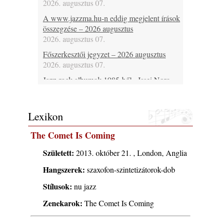
2026. augusztus 07.
A www.jazzma.hu-n eddig megjelent írások
összegzése – 2026 augusztus
2026. augusztus 07.
Főszerkesztői jegyzet – 2026 augusztus
2026. augusztus 07.
Jazz-rock albumok 1985-ből - Issei Noro
„Sweet Sphere”
2026. augusztus 07.
Lexikon
Jazz-rock albumok 1984-ből - John Scofield
„Electric Outlet”
The Comet Is Coming
2026. augusztus 06.
X. BOHÉM JAZZFŐVÁROS fesztivál,
Született:
2013. október 21. , London, Anglia
Kecskemét, 2026. augusztus 6-9.: 4 nap, 4
Hangszerek:
szaxofon-szintetizátorok-dob
színpad, 10 ország zenészei, 40 óra zene és
tánc!
Stílusok:
nu jazz
2026. augusztus 05.
Zenekarok:
The Comet Is Coming
Magyar Jazz ABC – 541. rész: Juhász
Márton