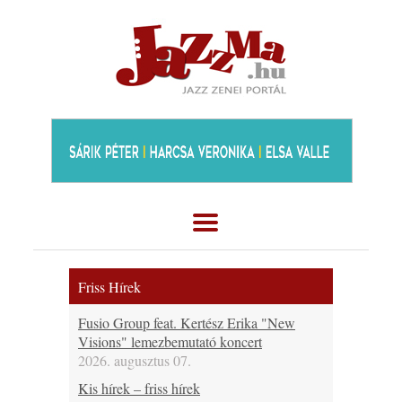
Friss Hírek
Fusio Group feat. Kertész Erika "New
Visions" lemezbemutató koncert
2026. augusztus 07.
Kis hírek – friss hírek