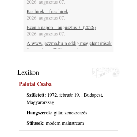
2026. augusztus 07.
Kis hírek – friss hírek
2026. augusztus 07.
Ezen a napon – augusztus 7. (2026)
2026. augusztus 07.
A www.jazzma.hu-n eddig megjelent írások
összegzése – 2026 augusztus
2026. augusztus 06.
Főszerkesztői jegyzet – 2026 augusztus
Lexikon
2026. augusztus 06.
Jazz-rock albumok 1984-ből - John Scofield
Palotai Csaba
„Electric Outlet”
2026. augusztus 06.
Született:
1972. február 19. , Budapest,
Magyarország
X. BOHÉM JAZZFŐVÁROS fesztivál,
Kecskemét, 2026. augusztus 6-9.: 4 nap, 4
Hangszerek:
gitár, zeneszerzés
színpad, 10 ország zenészei, 40 óra zene és
Stílusok:
tánc!
modern mainstream
2026. augusztus 05.