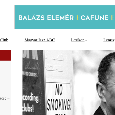
 Club
Magyar Jazz ABC
Lexikon
Lemez
zése –