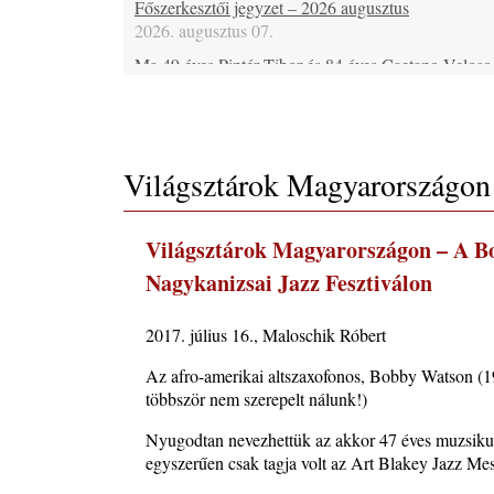
Főszerkesztői jegyzet – 2026 augusztus
2026. augusztus 07.
Ma 49 éves Pintér Tibor és 84 éves Caetano Veloso
2026. augusztus 07.
Ma lenne 85 éves Howard Johnson
2026. augusztus 07.
Világsztárok Magyarországon
Ma 95 éve halt meg Bix Beiderbecke
2026. augusztus 07.
Jazz-rock albumok 1985-ből - Issei Noro „Sweet S
Világsztárok Magyarországon – A Bo
2026. augusztus 07.
Nagykanizsai Jazz Fesztiválon
Ezen a napon – augusztus 7. (2026)
2026. augusztus 07.
2017. július 16., Maloschik Róbert
Jazz-rock albumok 1984-ből - John Scofield „Electr
Outlet”
Az afro-amerikai altszaxofonos, Bobby Watson (1
2026. augusztus 06.
többször nem szerepelt nálunk!)
X. BOHÉM JAZZFŐVÁROS fesztivál, Kecskemét,
Nyugodtan nevezhettük az akkor 47 éves muzsikus
augusztus 6-9.: 4 nap, 4 színpad, 10 ország zenésze
egyszerűen csak tagja volt az Art Blakey Jazz Me
óra zene és tánc!