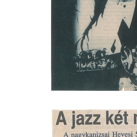
A free jazz kiemelkedő alakjai - 79. rész: Marion 
2026. július 13.