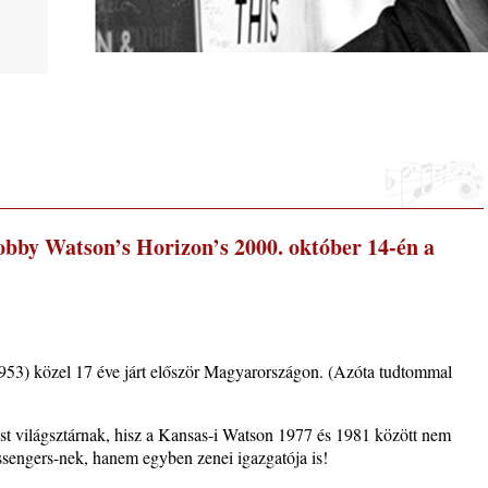
phere”
bby Watson’s Horizon’s 2000. október 14-én a
ic
953) közel 17 éve járt először Magyarországon. (Azóta tudtommal
 2026.
t világsztárnak, hisz a Kansas-i Watson 1977 és 1981 között nem
i, 40
ssengers-nek, hanem egyben zenei igazgatója is!