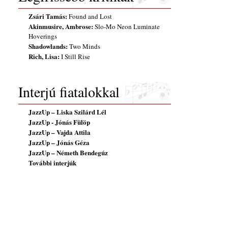
Zsári Tamás:
Found and Lost
Akinmusire, Ambrose:
Slo-Mo Neon Luminate
Hoverings
Shadowlands:
Two Minds
Rich, Lisa:
I Still Rise
Interjú fiatalokkal
JazzUp – Liska Szilárd Lél
JazzUp - Jónás Fülöp
JazzUp – Vajda Attila
JazzUp – Jónás Géza
JazzUp – Németh Bendegúz
További interjúk