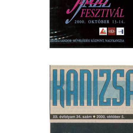
2026. augusztus 03.
Jazz a Márványteremben – Mizar (2008. január 4.)
2026. augusztus 03.
Gondolataim - 2026 (XI. évfolyam - 8. rész)
2026. augusztus 02.
A 21. században meghalt magyar jazz muzsikusok 
rész: (Dr.) Borissza Géza
2026. augusztus 02.
Exkluzív interjú Bóna Lászlóval
2026. augusztus 01.
2026-os jazzfesztiválok, amelyekről én is tudok… 18
Zempléni Fesztivál (Sátoraljaújhely – 2026. augusz
23.)
2026. augusztus 01.
Jazz-rock albumok 1986-ból - John Scofield „Still
2026. augusztus 01.
Ma 40 éves Gyarmati Gábor és 54 éves Florian Ros
2026. augusztus 01.