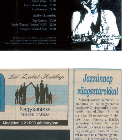
– 109.
. rész:
tus 13-
 Warm”
s