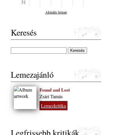
31
Aktuális hónap
Keresés
Lemezajánló
Found and Lost
Zsári Tamás
Lemezkritika
Legfrissebb kritikák