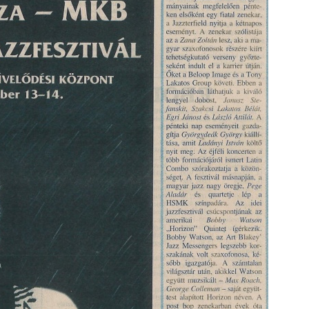
t és
– 42.
ös