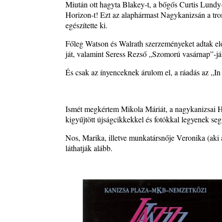
2026. augusztus 05.
Miután ott hagyta Blakey-t, a bőgős Curtis Lundy-
Horizon-t! Ezt az alaphármast Nagykanizsán a tro
Magyar Jazz ABC – 541. rész: Juhász Márton
egészítette ki.
2026. augusztus 05.
Főleg Watson és Walrath szerzeményeket adtak elő
Jazz-rock albumok 1983-ból - John Scofield „Out li
ját, valamint Seress Rezső „Szomorú vasárnap”-j
Light”
2026. augusztus 05.
És csak az ínyenceknek árulom el, a ráadás az „I
Jazz-rock albumok 1982-ből - John Scofield „Shino
2026. augusztus 04.
Kikkel beszéltem 2.0 – 5. rész: D
Ismét megkértem Mikola Máriát, a nagykanizsai 
2026. augusztus 04.
kigyűjtött újságcikkekkel és fotókkal legyenek se
Lemezek a hatvanas-hetvenes évekből - 84. rész: Ir
Nos, Marika, illetve munkatársnője Veronika (aki 
Ashby – Memoirs
láthatják alább.
2026. augusztus 04.
10 éve halt meg lapunk főszerkesztő-helyettese, Cs
Attila
2026. augusztus 04.
45 éve történt… Jazz-rock albumok 1981-ből - Sha
„Drivin’ Hard”