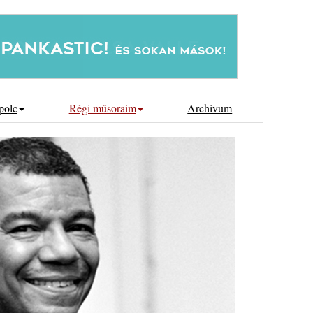
polc
Régi műsoraim
Archívum