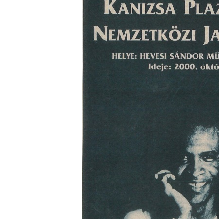
Vér, tornádó és jazz – megjelent a Daveform Quinte
Kurt Rosenwinkel közös lemezének új előfutára, a
Sharknado
2026. július 31.
A Grencsoport Lewis Jordan-nel a Meseházban
2026. július 31.
Magyar jazzmuzsikus szülők és zenész gyermekeik 
rész: Vörös László + Vörösné Strausz Eszter + Vör
Bence
2026. július 30.
The Next Generation — 11. rész: Horváth Szabolcs
2026. július 25.
Eged Márton: Old Songs
2026. július 25.
Zsári Tamás: Found and Lost
2026. július 24.
FREE JAZZ ALBUMS 2026 - 134. rész
2026. július 16.