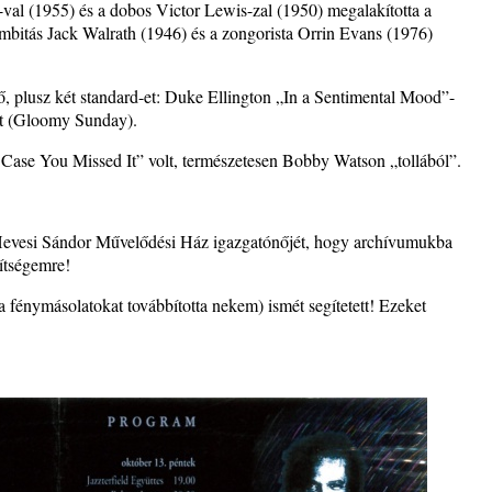
val (1955) és a dobos Victor Lewis-zal (1950) megalakította a
mbitás Jack Walrath (1946) és a zongorista Orrin Evans (1976)
, plusz két standard-et: Duke Ellington „In a Sentimental Mood”-
ke a
át (Gloomy Sunday).
n Case You Missed It” volt, természetesen Bobby Watson „tollából”.
la”
Hevesi Sándor Művelődési Ház igazgatónőjét, hogy archívumukba
gítségemre!
ving
a fénymásolatokat továbbította nekem) ismét segítetett! Ezeket
ányi
katak