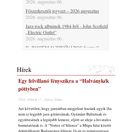
2026. augusztus 06.
Főszerkesztői jegyzet – 2026 augusztus
2026. augusztus 06.
Jazz-rock albumok 1984-ből - John Scofield
„Electric Outlet”
2026. augusztus 06.
X. BOHÉM JAZZFŐVÁROS fesztivál,
Kecskemét, 2026. augusztus 6-9.: 4 nap, 4
színpad, 10 ország zenészei, 40 óra zene és
tánc!
Hírek
2026. augusztus 05.
Egy felvillanó fényszikra a “Halványkék
Magyar Jazz ABC – 541. rész: Juhász
Márton
pöttyben”
2026. augusztus 05.
2024. február 17., Salvai Ádám
Jazz-rock albumok 1983-ból - John Scofield
Azt követően, hogy januárban megjelent hazánk egyik (ha
„Out like a Light”
nem a) legjobb jazz-gitárosának, Gyémánt Bálintnak és
2026. augusztus 05.
együttesének a legújabb lemeze, eljött az ideje a hivatalos
Jazz-rock albumok 1982-ből - John Scofield
bemutatónak is. A “Vortex of Silence” a Müpa falai között
„Shinola”
debütálhatott Budapesten február 16-án és természetesen