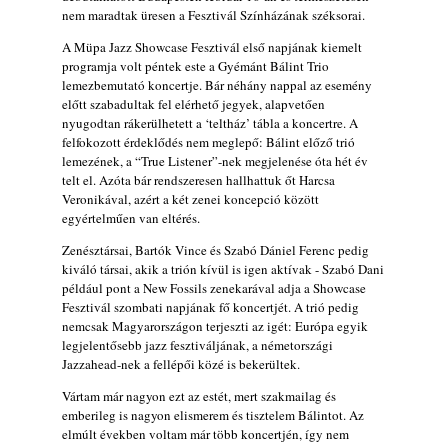
nem maradtak üresen a Fesztivál Színházának széksorai.
2026. augusztus 04.
Kikkel beszéltem 2.0 – 5. rész: D
A Müpa Jazz Showcase Fesztivál első napjának kiemelt
programja volt péntek este a Gyémánt Bálint Trio
2026. augusztus 04.
lemezbemutató koncertje. Bár néhány nappal az esemény
Lemezek a hatvanas-hetvenes évekből - 84.
előtt szabadultak fel elérhető jegyek, alapvetően
rész: Irving Ashby – Memoirs
nyugodtan rákerülhetett a ‘teltház’ tábla a koncertre. A
2026. augusztus 04.
felfokozott érdeklődés nem meglepő: Bálint előző trió
lemezének, a “True Listener”-nek megjelenése óta hét év
10 éve halt meg lapunk főszerkesztő-
telt el. Azóta bár rendszeresen hallhattuk őt Harcsa
helyettese, Csányi Attila
Veronikával, azért a két zenei koncepció között
2026. augusztus 04.
egyértelműen van eltérés.
45 éve történt… Jazz-rock albumok 1981-
Zenésztársai, Bartók Vince és Szabó Dániel Ferenc pedig
ből - Shakatak „Drivin’ Hard”
kiváló társai, akik a trión kívül is igen aktívak - Szabó Dani
2026. augusztus 03.
például pont a New Fossils zenekarával adja a Showcase
Fesztivál szombati napjának fő koncertjét. A trió pedig
Jazz a Márványteremben – Mizar (2008.
nemcsak Magyarországon terjeszti az igét: Európa egyik
január 4.)
legjelentősebb jazz fesztiváljának, a németországi
2026. augusztus 03.
Jazzahead-nek a fellépői közé is bekerültek.
Gondolataim - 2026 (XI. évfolyam - 8. rész)
Vártam már nagyon ezt az estét, mert szakmailag és
2026. augusztus 02.
emberileg is nagyon elismerem és tisztelem Bálintot. Az
elmúlt években voltam már több koncertjén, így nem
A 21. században meghalt magyar jazz