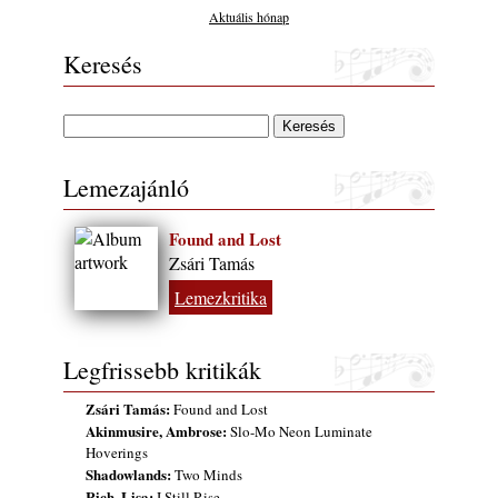
Aktuális hónap
Keresés
Lemezajánló
Found and Lost
Zsári Tamás
Lemezkritika
Legfrissebb kritikák
Zsári Tamás:
Found and Lost
Akinmusire, Ambrose:
Slo-Mo Neon Luminate
Hoverings
Shadowlands:
Two Minds
Rich, Lisa:
I Still Rise