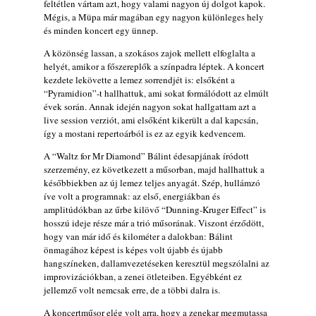
feltétlen vártam azt, hogy valami nagyon új dolgot kapok.
muzsikusok – 109. rész: (Dr.) Borissza Géza
Mégis, a Müpa már magában egy nagyon különleges hely
2026. augusztus 02.
és minden koncert egy ünnep.
Exkluzív interjú Bóna Lászlóval
A közönség lassan, a szokásos zajok mellett elfoglalta a
2026. augusztus 01.
helyét, amikor a főszereplők a színpadra léptek. A koncert
kezdete lekövette a lemez sorrendjét is: elsőként a
2026-os jazzfesztiválok, amelyekről én is
“Pyramidion”-t hallhattuk, ami sokat formálódott az elmúlt
tudok… 18. rész: Zempléni Fesztivál
évek során. Annak idején nagyon sokat hallgattam azt a
(Sátoraljaújhely – 2026. augusztus 13-23.)
live session verziót, ami elsőként kikerült a dal kapcsán,
2026. augusztus 01.
így a mostani repertoárból is ez az egyik kedvencem.
Jazz-rock albumok 1986-ból - John Scofield
A “Waltz for Mr Diamond” Bálint édesapjának íródott
„Still Warm”
szerzemény, ez következett a műsorban, majd hallhattuk a
2026. augusztus 01.
későbbiekben az új lemez teljes anyagát. Szép, hullámzó
íve volt a programnak: az első, energiákban és
Ma 40 éves Gyarmati Gábor és 54 éves
amplitúdókban az űrbe kilövő “Dunning-Kruger Effect” is
Florian Ross
hosszú ideje része már a trió műsorának. Viszont érződött,
2026. augusztus 01.
hogy van már idő és kilométer a dalokban: Bálint
önmagához képest is képes volt újabb és újabb
Vér, tornádó és jazz – megjelent a Daveform
hangszíneken, dallamvezetéseken keresztül megszólalni az
Quintet és Kurt Rosenwinkel közös
improvizációkban, a zenei ötleteiben. Egyébként ez
lemezének új előfutára, a Sharknado
jellemző volt nemcsak erre, de a többi dalra is.
2026. július 31.
A koncertműsor elég volt arra, hogy a zenekar megmutassa