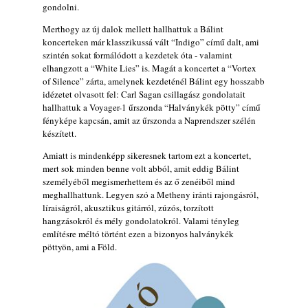
gondolni.
Merthogy az új dalok mellett hallhattuk a Bálint
koncerteken már klasszikussá vált “Indigo” című dalt, ami
szintén sokat formálódott a kezdetek óta - valamint
elhangzott a “White Lies” is. Magát a koncertet a “Vortex
of Silence” zárta, amelynek kezdeténél Bálint egy hosszabb
idézetet olvasott fel: Carl Sagan csillagász gondolatait
hallhattuk a Voyager-1 űrszonda “Halványkék pötty” című
fényképe kapcsán, amit az űrszonda a Naprendszer szélén
készített.
Amiatt is mindenképp sikeresnek tartom ezt a koncertet,
mert sok minden benne volt abból, amit eddig Bálint
személyéből megismerhettem és az ő zenéiből mind
meghallhattunk. Legyen szó a Metheny iránti rajongásról,
líraiságról, akusztikus gitárról, zúzós, torzított
hangzásokról és mély gondolatokról. Valami tényleg
említésre méltó történt ezen a bizonyos halványkék
pöttyön, ami a Föld.