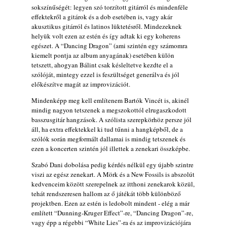
A Grencsoport Lewis Jordan-nel a
sokszínűségét: legyen szó torzított gitárról és mindenféle
Meseházban
effektekről a gitárok és a dob esetében is, vagy akár
2026. július 31.
akusztikus gitárról és latinos lüktetésről. Mindezeknek
helyük volt ezen az estén és így adtak ki egy koherens
Magyar jazzmuzsikus szülők és zenész
egészet. A “Dancing Dragon” (ami szintén egy számomra
gyermekeik – 42. rész: Vörös László +
kiemelt pontja az album anyagának) esetében külön
Vörösné Strausz Eszter + Vörös Bence
tetszett, ahogyan Bálint csak késleltetve kezdte el a
2026. július 30.
szólóját, mintegy ezzel is feszültséget generálva és jól
előkészítve magát az improvizációt.
The Next Generation — 11. rész: Horváth
Szabolcs
Mindenképp meg kell említenem Bartók Vincét is, akinél
2026. július 25.
mindig nagyon tetszenek a megszokottól elrugaszkodott
basszusgitár hangzások. A szólista szerepkörhöz persze jól
Eged Márton: Old Songs
áll, ha extra effektekkel ki tud tűnni a hangképből, de a
2026. július 25.
szólók során megformált dallamai is mindig tetszenek és
ezen a koncerten szintén jól illettek a zenekari összképbe.
Zsári Tamás: Found and Lost
2026. július 24.
Szabó Dani dobolása pedig kérdés nélkül egy újabb szintre
viszi az egész zenekart. A Mörk és a New Fossils is abszolút
FREE JAZZ ALBUMS 2026 - 134. rész
kedvenceim között szerepelnek az itthoni zenekarok közül,
2026. július 16.
tehát rendszeresen hallom az ő játékát több különböző
projektben. Ezen az estén is ledobolt mindent - elég a már
A free jazz kiemelkedő alakjai - 79. rész:
említett “Dunning-Kruger Effect”-re, “Dancing Dragon”-re,
Marion Brown
vagy épp a régebbi “White Lies”-ra és az improvizációjára
2026. július 13.