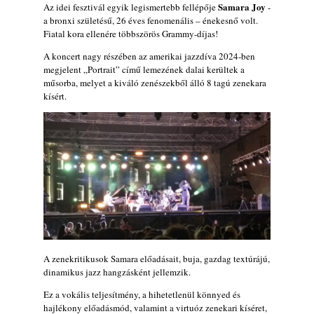
„Electric Outlet”
Samara Joy
Az idei fesztivál egyik legismertebb fellépője
-
2026. augusztus 06.
a bronxi születésű, 26 éves fenomenális – énekesnő volt.
Fiatal kora ellenére többszörös Grammy-díjas!
X. BOHÉM JAZZFŐVÁROS fesztivál,
Kecskemét, 2026. augusztus 6-9.: 4 nap, 4
A koncert nagy részében az amerikai jazzdíva 2024-ben
megjelent „Portrait” című lemezének dalai kerültek a
színpad, 10 ország zenészei, 40 óra zene és
műsorba, melyet a kiváló zenészekből álló 8 tagú zenekara
tánc!
kísért.
2026. augusztus 05.
Magyar Jazz ABC – 541. rész: Juhász
Márton
2026. augusztus 05.
Jazz-rock albumok 1983-ból - John Scofield
„Out like a Light”
2026. augusztus 05.
Jazz-rock albumok 1982-ből - John Scofield
„Shinola”
2026. augusztus 04.
A zenekritikusok Samara előadásait, buja, gazdag textúrájú,
dinamikus jazz hangzásként jellemzik.
Kikkel beszéltem 2.0 – 5. rész: D
2026. augusztus 04.
Ez a vokális teljesítmény, a hihetetlenül könnyed és
hajlékony előadásmód, valamint a virtuóz zenekari kíséret,
Lemezek a hatvanas-hetvenes évekből - 84.