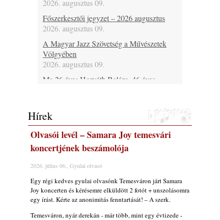
2026. augusztus 09.
Főszerkesztői jegyzet – 2026 augusztus
2026. augusztus 09.
A Magyar Jazz Szövetség a Művészetek
Völgyében
2026. augusztus 09.
Ma 26 éves Horváth Balázs, 46 éves
Bársony Bálint, 46 éves Spischak Dávid, 48
Fehérvári Attila, 53 éves Lebanov József, 69
éves Malecz Attila, 80 éves Pataki László és
Hírek
75 éves Hugh Ragin
2026. augusztus 09.
Olvasói levél – Samara Joy temesvári
Ma lenne 100 éves Bill Napier
koncertjének beszámolója
2026. augusztus 09.
2026. július 06., Gyulai olvasó
Ma 55 éve halt meg Len Hughes
Egy régi kedves gyulai olvasónk Temesváron járt Samara
2026. augusztus 09.
Joy koncerten és kérésemre elküldött 2 fotót + unszolásomra
Ezen a napon – augusztus 9. (2026)
egy írást. Kérte az anonimitás fenntartását! – A szerk.
2026. augusztus 09.
Temesváron, nyár derekán - már több, mint egy évtizede -