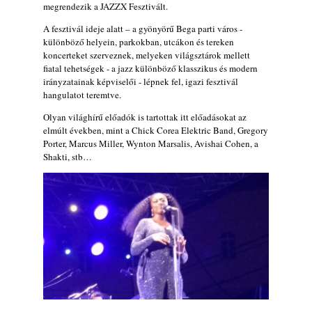
Ez lesz idén a Balaton legkedvesebb
megrendezik a JAZZX Fesztivált.
eseménye: augusztus közepén érkezik a
A fesztivál ideje alatt – a gyönyörű Bega parti város -
Malomvölgy Fesztivál!
különböző helyein, parkokban, utcákon és tereken
2026. augusztus 08.
koncerteket szerveznek, melyeken világsztárok mellett
fiatal tehetségek - a jazz különböző klasszikus és modern
2026-os jazzfesztiválok, amelyekről én is
irányzatainak képviselői - lépnek fel, igazi fesztivál
tudok… 19. rész: XXXI. Szoboszlói
hangulatot teremtve.
Dixieland Napok (Hajdúszoboszló – 2026.
augusztus 21-22-23.)
Olyan világhírű előadók is tartottak itt előadásokat az
2026. augusztus 08.
elmúlt években, mint a Chick Corea Elektric Band, Gregory
Porter, Marcus Miller, Wynton Marsalis, Avishai Cohen, a
Jazz-rock albumok 1986-ból - Shakatak
Shakti, stb…
„Into the Blue”
2026. augusztus 08.
Fusio Group feat. Kertész Erika "New
Visions" lemezbemutató koncert
2026. augusztus 07.
Jazz-rock albumok 1985-ből - Issei Noro
„Sweet Sphere”
2026. augusztus 07.
Jazz-rock albumok 1984-ből - John Scofield