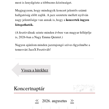
most is lenyűgözte a többezres közönséget.
rész: Irving Ashby – Memoirs
2026. augusztus 04.
Megjegyzem, hogy mindegyik koncert jelentős számú
hallgatóság előtt zajlik. A jazz szeretete mellett nyilván
10 éve halt meg lapunk főszerkesztő-
koncertek
ingyen
nagy jelentősége van annak is, hogy a
helyettese, Csányi Attila
látogathatók.
2026. augusztus 04.
(A fesztiválnak szinte minden évben van magyar fellépője
45 éve történt… Jazz-rock albumok 1981-
is, 2026-ban a Nagy Emma Quintet.)
ből - Shakatak „Drivin’ Hard”
2026. augusztus 03.
Nagyon ajánlom minden jazzrajongó szíves figyelmébe a
temesvári JazzX Fesztivált!
Jazz a Márványteremben – Mizar (2008.
január 4.)
2026. augusztus 03.
Vissza a hírekhez
Gondolataim - 2026 (XI. évfolyam - 8. rész)
2026. augusztus 02.
Exkluzív interjú Bóna Lászlóval
Koncertnaptár
2026. augusztus 01.
Ma 40 éves Gyarmati Gábor és 54 éves
«
»
2026. augusztus
Florian Ross
2026. augusztus 01.