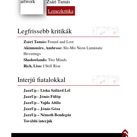
Zsári Tamás
Lemezkritika
Legfrissebb kritikák
Zsári Tamás:
Found and Lost
Akinmusire, Ambrose:
Slo-Mo Neon Luminate
Hoverings
Shadowlands:
Two Minds
Rich, Lisa:
I Still Rise
Interjú fiatalokkal
JazzUp – Liska Szilárd Lél
JazzUp - Jónás Fülöp
JazzUp – Vajda Attila
JazzUp – Jónás Géza
JazzUp – Németh Bendegúz
További interjúk