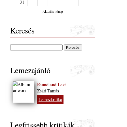
31
Aktuális hónap
Keresés
Lemezajánló
Found and Lost
Zsári Tamás
Lemezkritika
Legfrissebb kritikák