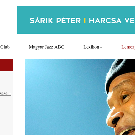
 Club
Magyar Jazz ABC
Lexikon
Lemez
zése –