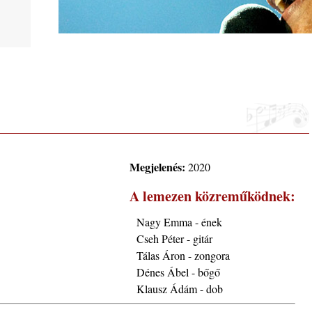
phere”
Megjelenés:
2020
A lemezen közreműködnek:
ic
Nagy Emma - ének
Cseh Péter - gitár
Tálas Áron - zongora
 2026.
Dénes Ábel - bőgő
i, 40
Klausz Ádám - dob