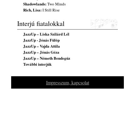
Shadowlands:
Two Minds
Szabolcs
Rich, Lisa:
I Still Rise
2026. július 25.
FREE JAZZ ALBUMS 2026 - 134. rész
Interjú fiatalokkal
2026. július 16.
JazzUp – Liska Szilárd Lél
JazzUp - Jónás Fülöp
JazzUp – Vajda Attila
JazzUp – Jónás Géza
JazzUp – Németh Bendegúz
További interjúk
Impresszum, kapcsolat