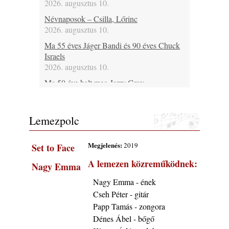
2026. augusztus 10.
Névnaposok – Csilla, Lőrinc
2026. augusztus 10.
Ma 55 éves Jáger Bandi és 90 éves Chuck
Israels
2026. augusztus 10.
Ma 50 éve halt meg Jerry Gray
2026. augusztus 10.
A free jazz kiemelkedő alakjai - 80. rész:
Lemezpolc
Kent Kessler
2026. augusztus 10.
Megjelenés:
2019
Set to Face
Jazz a Márványteremben – Fenyvesi Máron
Trió (2008. január 18.)
A lemezen közreműködnek:
Nagy Emma
2026. augusztus 10.
Nagy Emma - ének
45 éve történt… Jazz-rock albumok 1981-
Cseh Péter - gitár
ben - Soft Machine „Land of Cockayne”
2026. augusztus 10.
Papp Tamás - zongora
Dénes Ábel - bőgő
Ezen a napon – augusztus 10. (2026)