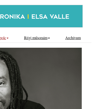
polc
Régi műsoraim
Archívum