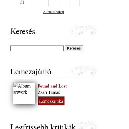
31
Aktuális hónap
Keresés
Lemezajánló
Found and Lost
Zsári Tamás
Lemezkritika
Legfrissebb kritikák