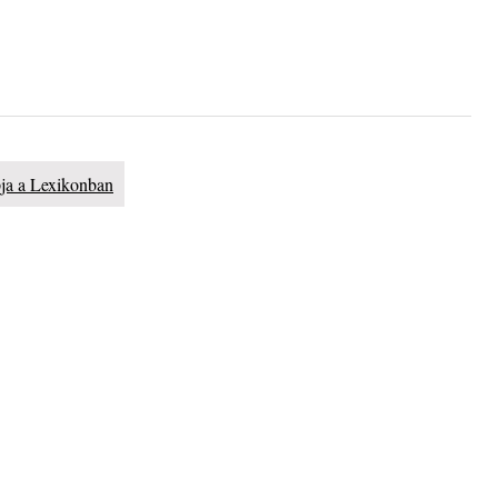
ányi
katak
pja a Lexikonban
– 109.
. rész:
tus 13-