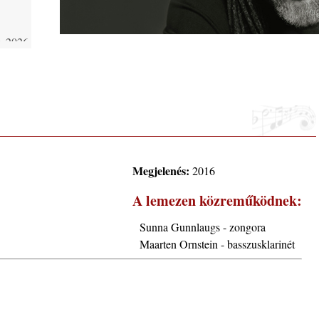
 2026.
i, 40
ke a
Megjelenés:
2016
la”
A lemezen közreműködnek:
Sunna Gunnlaugs - zongora
Maarten Ornstein - basszusklarinét
ving