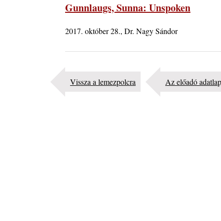
10 éve halt meg lapunk főszerkesztő-helyettese, Cs
Gunnlaugs, Sunna: Unspoken
Attila
2026. augusztus 04.
2017. október 28., Dr. Nagy Sándor
45 éve történt… Jazz-rock albumok 1981-ből - Sha
„Drivin’ Hard”
2026. augusztus 03.
Jazz a Márványteremben – Mizar (2008. január 4.)
Vissza a lemezpolcra
Az előadó adatla
2026. augusztus 03.
Gondolataim - 2026 (XI. évfolyam - 8. rész)
2026. augusztus 02.
A 21. században meghalt magyar jazz muzsikusok 
rész: (Dr.) Borissza Géza
2026. augusztus 02.
Exkluzív interjú Bóna Lászlóval
2026. augusztus 01.
2026-os jazzfesztiválok, amelyekről én is tudok… 18
Zempléni Fesztivál (Sátoraljaújhely – 2026. augusz
23.)
2026. augusztus 01.