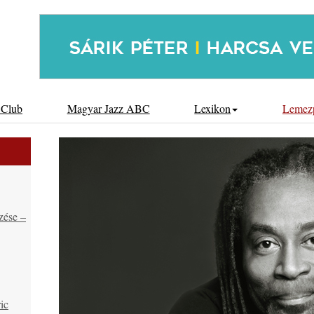
 Club
Magyar Jazz ABC
Lexikon
Lemez
zése –
ic