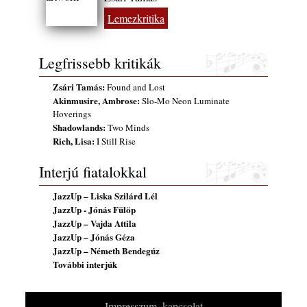
2026. augusztus 01.
Lemezkritika
Jazz-rock albumok 1986-ból - John Scofield
„Still Warm”
Legfrissebb kritikák
2026. augusztus 01.
Ma 40 éves Gyarmati Gábor és 54 éves
Zsári Tamás:
Found and Lost
Florian Ross
Akinmusire, Ambrose:
Slo-Mo Neon Luminate
2026. augusztus 01.
Hoverings
Shadowlands:
Two Minds
Vér, tornádó és jazz – megjelent a Daveform
Rich, Lisa:
I Still Rise
Quintet és Kurt Rosenwinkel közös
lemezének új előfutára, a Sharknado
Interjú fiatalokkal
2026. július 31.
JazzUp – Liska Szilárd Lél
A Grencsoport Lewis Jordan-nel a
JazzUp - Jónás Fülöp
Meseházban
JazzUp – Vajda Attila
2026. július 31.
JazzUp – Jónás Géza
Magyar jazzmuzsikus szülők és zenész
JazzUp – Németh Bendegúz
gyermekeik – 42. rész: Vörös László +
További interjúk
Vörösné Strausz Eszter + Vörös Bence
2026. július 30.
Impresszum, kapcsolat