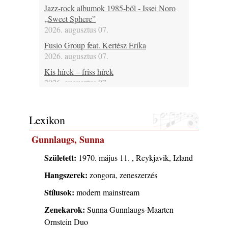
Jazz-rock albumok 1985-ből - Issei Noro
„Sweet Sphere”
2026. augusztus 07.
Fusio Group feat. Kertész Erika
2026. augusztus 07.
Kis hírek – friss hírek
2026. augusztus 07.
Ezen a napon – augusztus 7. (2026)
2026. augusztus 07.
Lexikon
A www.jazzma.hu-n eddig megjelent írások
összegzése – 2026 augusztus
Gunnlaugs, Sunna
2026. augusztus 06.
Született:
1970. május 11. , Reykjavik, Izland
Főszerkesztői jegyzet – 2026 augusztus
2026. augusztus 06.
Hangszerek:
zongora, zeneszerzés
Jazz-rock albumok 1984-ből - John Scofield
Stílusok:
modern mainstream
„Electric Outlet”
Zenekarok:
2026. augusztus 06.
Sunna Gunnlaugs-Maarten
Ornstein Duo
X. BOHÉM JAZZFŐVÁROS fesztivál,