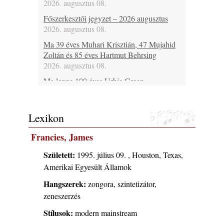
2026. augusztus 08.
Főszerkesztői jegyzet – 2026 augusztus
2026. augusztus 08.
Ma 39 éves Muhari Krisztián, 47 Mujahid
Zoltán és 85 éves Hartmut Behrsing
2026. augusztus 08.
Ma lenne 100 éves Urbie Green
2026. augusztus 08.
Ma 20 éve halt meg Duke Jordan
Lexikon
2026. augusztus 08.
Ez lesz idén a Balaton legkedvesebb
Francies, James
eseménye: augusztus közepén érkezik a
Malomvölgy Fesztivál!
Született:
1995. július 09. , Houston, Texas,
2026. augusztus 08.
Amerikai Egyesült Államok
2026-os jazzfesztiválok, amelyekről én is
Hangszerek:
zongora, szintetizátor,
tudok… 19. rész: XXXI. Szoboszlói
zeneszerzés
Dixieland Napok (Hajdúszoboszló – 2026.
augusztus 21-22-23.)
Stílusok:
modern mainstream
2026. augusztus 08.