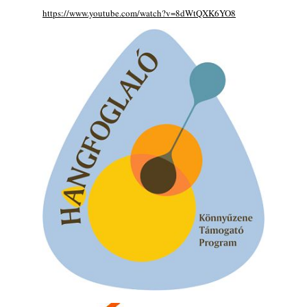
2026. augusztus 05.
https://www.youtube.com/watch?v=8dWtQXK6YO8
Magyar Jazz ABC – 541. rész: Juhász
Márton
2026. augusztus 05.
Jazz-rock albumok 1983-ból - John Scofield
„Out like a Light”
2026. augusztus 05.
Jazz-rock albumok 1982-ből - John Scofield
„Shinola”
2026. augusztus 04.
Kikkel beszéltem 2.0 – 5. rész: D
2026. augusztus 04.
Lemezek a hatvanas-hetvenes évekből - 84.
rész: Irving Ashby – Memoirs
2026. augusztus 04.
10 éve halt meg lapunk főszerkesztő-
helyettese, Csányi Attila
2026. augusztus 04.