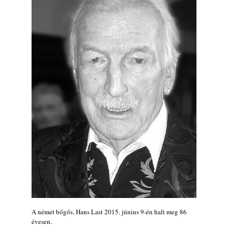
Jazz-rock albumok 1986-ból - Shakatak
„Into the Blue”
2026. augusztus 08.
Ezen a napon – augusztus 8. (2026)
2026. augusztus 08.
Fusio Group feat. Kertész Erika "New
Visions" lemezbemutató koncert
2026. augusztus 07.
Jazz-rock albumok 1985-ből - Issei Noro
„Sweet Sphere”
2026. augusztus 07.
Jazz-rock albumok 1984-ből - John Scofield
„Electric Outlet”
2026. augusztus 06.
X. BOHÉM JAZZFŐVÁROS fesztivál,
Kecskemét, 2026. augusztus 6-9.: 4 nap, 4
színpad, 10 ország zenészei, 40 óra zene és
A német bőgős, Hans Last 2015. június 9-én halt meg 86
tánc!
évesen.