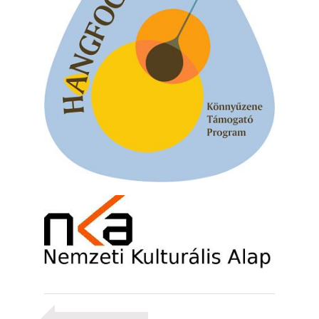
muzsikusok – 109. rész: (Dr.) Borissza Géza
2026. augusztus 02.
Exkluzív interjú Bóna Lászlóval
2026. augusztus 01.
2026-os jazzfesztiválok, amelyekről én is
tudok… 18. rész: Zempléni Fesztivál
(Sátoraljaújhely – 2026. augusztus 13-23.)
2026. augusztus 01.
Jazz-rock albumok 1986-ból - John Scofield
„Still Warm”
2026. augusztus 01.
Ma 40 éves Gyarmati Gábor és 54 éves
Florian Ross
2026. augusztus 01.
Vér, tornádó és jazz – megjelent a Daveform
Quintet és Kurt Rosenwinkel közös
lemezének új előfutára, a Sharknado
2026. július 31.