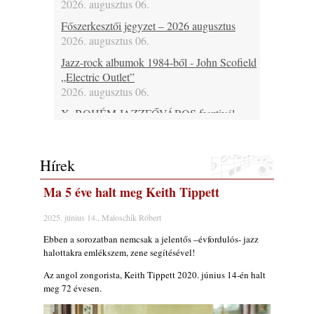
2026. augusztus 06.
Főszerkesztői jegyzet – 2026 augusztus
2026. augusztus 06.
Jazz-rock albumok 1984-ből - John Scofield
„Electric Outlet”
2026. augusztus 06.
X. BOHÉM JAZZFŐVÁROS fesztivál,
Kecskemét, 2026. augusztus 6-9.: 4 nap, 4
színpad, 10 ország zenészei, 40 óra zene és
tánc!
Hírek
2026. augusztus 05.
Ma 5 éve halt meg Keith Tippett
Magyar Jazz ABC – 541. rész: Juhász
Márton
2025. június 14., Maloschik Róbert
2026. augusztus 05.
Ebben a sorozatban nemcsak a jelentős –évfordulós- jazz
Jazz-rock albumok 1983-ból - John Scofield
halottakra emlékszem, zene segítésével!
„Out like a Light”
2026. augusztus 05.
Az angol zongorista, Keith Tippett 2020. június 14-én halt
meg 72 évesen.
Jazz-rock albumok 1982-ből - John Scofield
„Shinola”