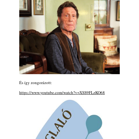
2026. augusztus 04.
Kikkel beszéltem 2.0 – 5. rész: D
2026. augusztus 04.
Lemezek a hatvanas-hetvenes évekből - 84.
rész: Irving Ashby – Memoirs
2026. augusztus 04.
10 éve halt meg lapunk főszerkesztő-
helyettese, Csányi Attila
2026. augusztus 04.
45 éve történt… Jazz-rock albumok 1981-
ből - Shakatak „Drivin’ Hard”
És így zongorázott:
2026. augusztus 03.
https://www.youtube.com/watch?v=XSS9FLzKO68
Jazz a Márványteremben – Mizar (2008.
január 4.)
2026. augusztus 03.
Gondolataim - 2026 (XI. évfolyam - 8. rész)
2026. augusztus 02.
A 21. században meghalt magyar jazz