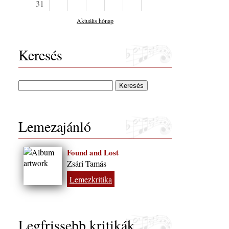
31
Aktuális hónap
Keresés
Lemezajánló
Found and Lost
Zsári Tamás
Lemezkritika
Legfrissebb kritikák