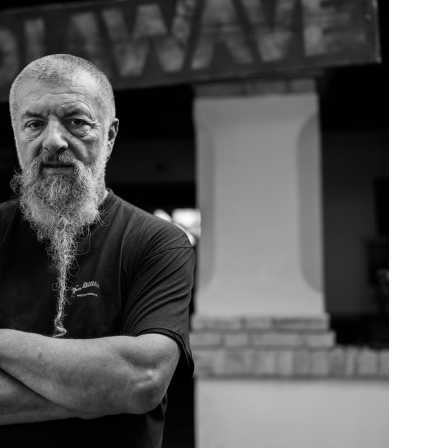
ke a
la”
ving
ányi
katak