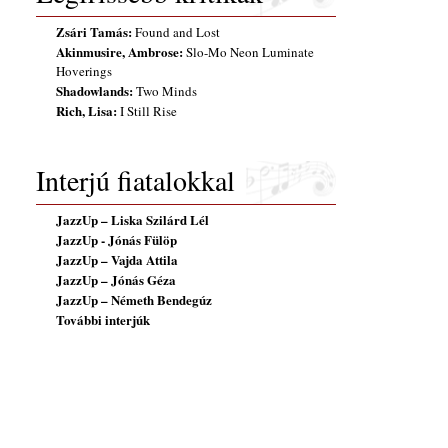
Zsári Tamás:
Found and Lost
Akinmusire, Ambrose:
Slo-Mo Neon Luminate
Hoverings
Shadowlands:
Two Minds
Rich, Lisa:
I Still Rise
Interjú fiatalokkal
JazzUp – Liska Szilárd Lél
JazzUp - Jónás Fülöp
JazzUp – Vajda Attila
JazzUp – Jónás Géza
JazzUp – Németh Bendegúz
További interjúk