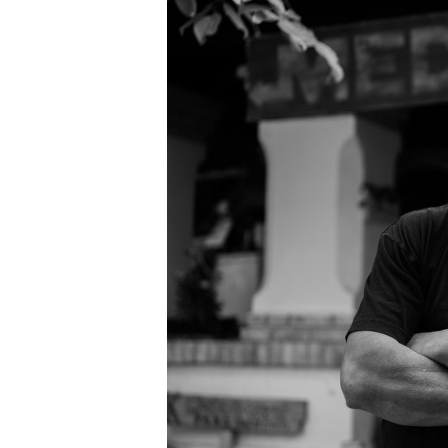
2026. augusztus 05.
Jazz-rock albumok 1983-ból - John Scofield „Out li
Light”
2026. augusztus 05.
Jazz-rock albumok 1982-ből - John Scofield „Shino
2026. augusztus 04.
Kikkel beszéltem 2.0 – 5. rész: D
2026. augusztus 04.
Lemezek a hatvanas-hetvenes évekből - 84. rész: Ir
Ashby – Memoirs
2026. augusztus 04.
10 éve halt meg lapunk főszerkesztő-helyettese, Cs
Attila
2026. augusztus 04.
45 éve történt… Jazz-rock albumok 1981-ből - Sha
„Drivin’ Hard”
2026. augusztus 03.
Jazz a Márványteremben – Mizar (2008. január 4.)