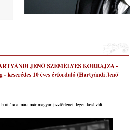
ltán,
arter
sz: HARTYÁNDI JENŐ SZEMÉLYES KORRAJZA -
- keserédes 10 éves évforduló (Hartyándi Jenő
 2026.
ta útjára a mára már magyar jazztörténeti legendává vált
i, 40