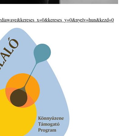
diawave&kereses_x=0&kereses_y=0&nyelv=hun&kezd=0
– 109.
. rész:
tus 13-
 Warm”
s
t és