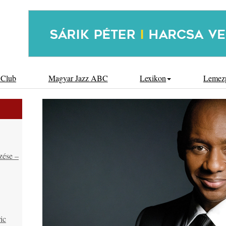
 Club
Magyar Jazz ABC
Lexikon
Lemez
zése –
ic