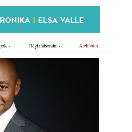
polc
Régi műsoraim
Archívum