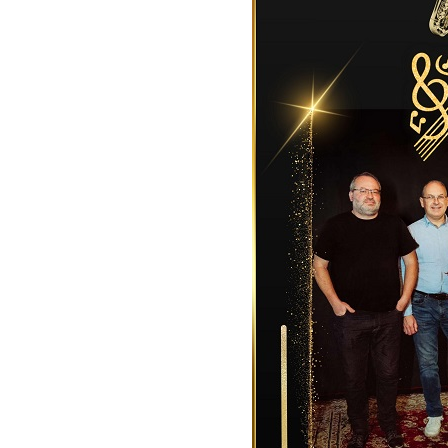
Magyar Jazz ABC – 541. rész: Juhász Márton
2026. augusztus 05.
Jazz-rock albumok 1983-ból - John Scofield „Out li
Light”
2026. augusztus 05.
Jazz-rock albumok 1982-ből - John Scofield „Shino
2026. augusztus 04.
Kikkel beszéltem 2.0 – 5. rész: D
2026. augusztus 04.
Lemezek a hatvanas-hetvenes évekből - 84. rész: Ir
Ashby – Memoirs
2026. augusztus 04.
10 éve halt meg lapunk főszerkesztő-helyettese, Cs
Attila
2026. augusztus 04.
45 éve történt… Jazz-rock albumok 1981-ből - Sha
„Drivin’ Hard”
2026. augusztus 03.