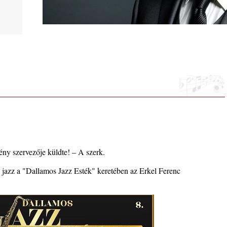
phere”
ic
ny szervezője küldte! – A szerk.
a jazz a "Dallamos Jazz Esték" keretében az Erkel Ferenc
 2026.
i, 40