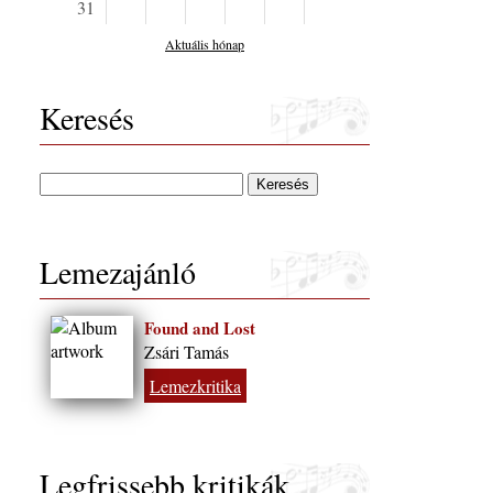
31
Aktuális hónap
Keresés
Lemezajánló
Found and Lost
Zsári Tamás
Lemezkritika
Legfrissebb kritikák