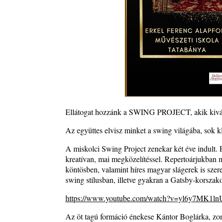
Jazz a Márványteremben – Mizar (2008. január 4.)
2026. augusztus 03.
Gondolataim - 2026 (XI. évfolyam - 8. rész)
2026. augusztus 02.
A 21. században meghalt magyar jazz muzsikusok 
rész: (Dr.) Borissza Géza
2026. augusztus 02.
Exkluzív interjú Bóna Lászlóval
2026. augusztus 01.
Ellátogat hozzánk a SWING PROJECT, akik kiváló 
2026-os jazzfesztiválok, amelyekről én is tudok… 18
Az együttes elvisz minket a swing világába, sok kl
Zempléni Fesztivál (Sátoraljaújhely – 2026. augusz
23.)
A miskolci Swing Project zenekar két éve indult. F
2026. augusztus 01.
kreatívan, mai megközelítéssel. Repertoárjukban m
Jazz-rock albumok 1986-ból - John Scofield „Still
köntösben, valamint híres magyar slágerek is sze
2026. augusztus 01.
swing stílusban, illetve gyakran a Gatsby-korszako
Ma 40 éves Gyarmati Gábor és 54 éves Florian Ros
https://www.youtube.com/watch?v=yl6y7MK1l
2026. augusztus 01.
Az öt tagú formáció énekese Kántor Boglárka, zo
Vér, tornádó és jazz – megjelent a Daveform Quinte