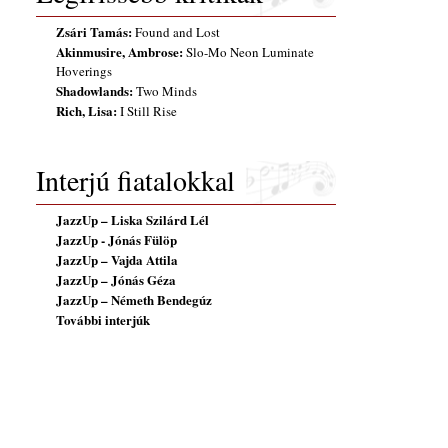
Zsári Tamás:
Found and Lost
Akinmusire, Ambrose:
Slo-Mo Neon Luminate
Hoverings
Shadowlands:
Two Minds
Rich, Lisa:
I Still Rise
Interjú fiatalokkal
JazzUp – Liska Szilárd Lél
JazzUp - Jónás Fülöp
JazzUp – Vajda Attila
JazzUp – Jónás Géza
JazzUp – Németh Bendegúz
További interjúk