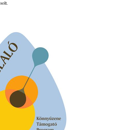
solt.
– 42.
ös
Brown