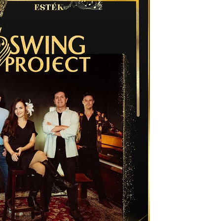
ke a
la”
ving
ányi
katak