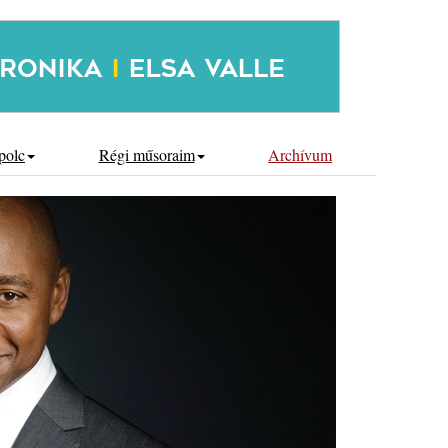
polc
Régi műsoraim
Archívum