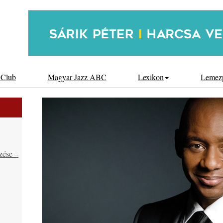
 Club
Magyar Jazz ABC
Lexikon
Lemez
zése –