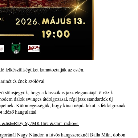
– 109.
felkészültségüket kamatoztatják az estén.
. rész:
arinét és ének szólóval.
tus 13-
ő stílusjegyük, hogy a klasszikus jazz eleganciáját ötvözik
odern dalok swinges átdolgozásai, régi jazz standardek új
 Warm”
repelnek. Különlegességük, hogy kínai népdalokat is feldolgoznak
t idéző hangulattal.
s
nU&list=RDyl6y7MK1lnU&start_radio=1
ngoránál Nagy Nándor, a fúvós hangszereknél Balla Miki, dobon
t és