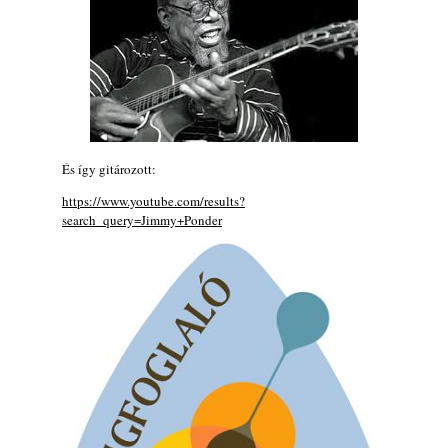
X. BOHÉM JAZZFŐVÁROS fesztivál,
Kecskemét, 2026. augusztus 6-9.: 4 nap, 4
színpad, 10 ország zenészei, 40 óra zene és
tánc!
2026. augusztus 05.
Magyar Jazz ABC – 541. rész: Juhász
Márton
És így gitározott:
2026. augusztus 05.
https://www.youtube.com/results?
Jazz-rock albumok 1983-ból - John Scofield
search_query=Jimmy+Ponder
„Out like a Light”
2026. augusztus 05.
Jazz-rock albumok 1982-ből - John Scofield
„Shinola”
2026. augusztus 04.
Kikkel beszéltem 2.0 – 5. rész: D
2026. augusztus 04.
Lemezek a hatvanas-hetvenes évekből - 84.
rész: Irving Ashby – Memoirs
2026. augusztus 04.