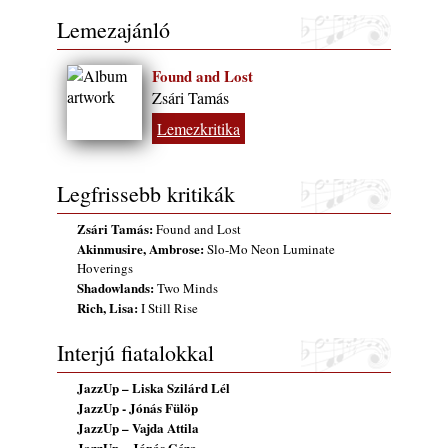
gyermekeik – 42. rész: Vörös László +
Lemezajánló
Vörösné Strausz Eszter + Vörös Bence
2026. július 30.
Found and Lost
The Next Generation — 11. rész: Horváth
Zsári Tamás
Szabolcs
2026. július 25.
Lemezkritika
Eged Márton: Old Songs
2026. július 25.
Legfrissebb kritikák
Zsári Tamás: Found and Lost
2026. július 24.
Zsári Tamás:
Found and Lost
Akinmusire, Ambrose:
Slo-Mo Neon Luminate
FREE JAZZ ALBUMS 2026 - 134. rész
Hoverings
2026. július 16.
Shadowlands:
Two Minds
Rich, Lisa:
A free jazz kiemelkedő alakjai - 79. rész:
I Still Rise
Marion Brown
Interjú fiatalokkal
2026. július 13.
JazzUp – Liska Szilárd Lél
JazzUp - Jónás Fülöp
JazzUp – Vajda Attila
JazzUp – Jónás Géza