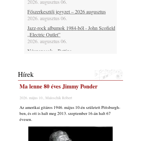
2026. augusztus 06.
Főszerkesztői jegyzet – 2026 augusztus
2026. augusztus 06.
Jazz-rock albumok 1984-ből - John Scofield
„Electric Outlet”
2026. augusztus 06.
Névnaposok – Bettina
2026. augusztus 06.
Ma 37 éves Raboczki Balázs, 43 éves
Hírek
Bubenyák Zoltán, 46 éves Horváth „Plutó”
József és 60 éves Regina Carter
Ma lenne 80 éves Jimmy Ponder
2026. augusztus 06.
Ma lenne 80 éves Allan Holdsworth
2026. május 10., Maloschik Róbert
2026. augusztus 06.
Az amerikai gitáros 1946. május 10-én született Pittsburgh-
Ma 30 éve halt meg Bobby Enriquez
ben, és ott is halt meg 2013. szeptember 16-án halt 67
évesen.
2026. augusztus 06.
Ezen a napon – augusztus 6. (2026)
2026. augusztus 06.