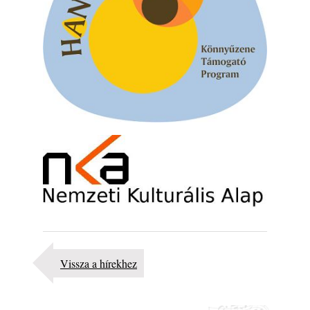
10 éve halt meg lapunk főszerkesztő-
helyettese, Csányi Attila
2026. augusztus 04.
45 éve történt… Jazz-rock albumok 1981-
ből - Shakatak „Drivin’ Hard”
2026. augusztus 03.
Jazz a Márványteremben – Mizar (2008.
január 4.)
2026. augusztus 03.
Gondolataim - 2026 (XI. évfolyam - 8. rész)
2026. augusztus 02.
A 21. században meghalt magyar jazz
muzsikusok – 109. rész: (Dr.) Borissza Géza
2026. augusztus 02.
Exkluzív interjú Bóna Lászlóval
Vissza a hírekhez
2026. augusztus 01.
2026-os jazzfesztiválok, amelyekről én is
tudok… 18. rész: Zempléni Fesztivál