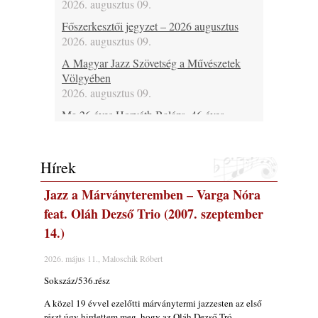
2026. augusztus 09.
Főszerkesztői jegyzet – 2026 augusztus
2026. augusztus 09.
A Magyar Jazz Szövetség a Művészetek
Völgyében
2026. augusztus 09.
Ma 26 éves Horváth Balázs, 46 éves
Bársony Bálint, 46 éves Spischak Dávid, 48
Fehérvári Attila, 53 éves Lebanov József, 69
éves Malecz Attila, 80 éves Pataki László és
Hírek
75 éves Hugh Ragin
2026. augusztus 09.
Jazz a Márványteremben – Varga Nóra
Ma lenne 100 éves Bill Napier
feat. Oláh Dezső Trio (2007. szeptember
2026. augusztus 09.
14.)
Ma 55 éve halt meg Len Hughes
2026. május 11., Maloschik Róbert
2026. augusztus 09.
Sokszáz/536.rész
Ezen a napon – augusztus 9. (2026)
2026. augusztus 09.
A közel 19 évvel ezelőtti márványtermi jazzesten az első
részt úgy hirdettem meg, hogy az Oláh Dezső Tró