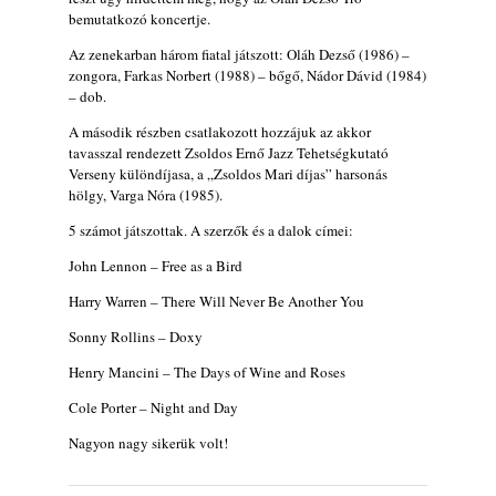
Ez lesz idén a Balaton legkedvesebb
bemutatkozó koncertje.
eseménye: augusztus közepén érkezik a
Malomvölgy Fesztivál!
Az zenekarban három fiatal játszott: Oláh Dezső (1986) –
2026. augusztus 08.
zongora, Farkas Norbert (1988) – bőgő, Nádor Dávid (1984)
– dob.
2026-os jazzfesztiválok, amelyekről én is
A második részben csatlakozott hozzájuk az akkor
tudok… 19. rész: XXXI. Szoboszlói
tavasszal rendezett Zsoldos Ernő Jazz Tehetségkutató
Dixieland Napok (Hajdúszoboszló – 2026.
Verseny különdíjasa, a „Zsoldos Mari díjas” harsonás
augusztus 21-22-23.)
hölgy, Varga Nóra (1985).
2026. augusztus 08.
5 számot játszottak. A szerzők és a dalok címei:
Jazz-rock albumok 1986-ból - Shakatak
„Into the Blue”
John Lennon – Free as a Bird
2026. augusztus 08.
Harry Warren – There Will Never Be Another You
Fusio Group feat. Kertész Erika "New
Sonny Rollins – Doxy
Visions" lemezbemutató koncert
2026. augusztus 07.
Henry Mancini – The Days of Wine and Roses
Jazz-rock albumok 1985-ből - Issei Noro
Cole Porter – Night and Day
„Sweet Sphere”
Nagyon nagy sikerük volt!
2026. augusztus 07.
Jazz-rock albumok 1984-ből - John Scofield