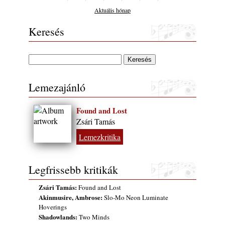
gyermekeik – 42. rész: Vörös László +
Aktuális hónap
Vörösné Strausz Eszter + Vörös Bence
2026. július 30.
Keresés
The Next Generation — 11. rész: Horváth
Szabolcs
2026. július 25.
Eged Márton: Old Songs
Lemezajánló
2026. július 25.
Zsári Tamás: Found and Lost
Found and Lost
2026. július 24.
Zsári Tamás
FREE JAZZ ALBUMS 2026 - 134. rész
Lemezkritika
2026. július 16.
A free jazz kiemelkedő alakjai - 79. rész:
Marion Brown
Legfrissebb kritikák
2026. július 13.
Zsári Tamás:
Found and Lost
Akinmusire, Ambrose:
Slo-Mo Neon Luminate
Hoverings
Shadowlands:
Two Minds