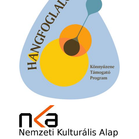
10 éve halt meg lapunk főszerkesztő-
helyettese, Csányi Attila
2026. augusztus 04.
45 éve történt… Jazz-rock albumok 1981-
ből - Shakatak „Drivin’ Hard”
2026. augusztus 03.
Jazz a Márványteremben – Mizar (2008.
január 4.)
2026. augusztus 03.
Gondolataim - 2026 (XI. évfolyam - 8. rész)
2026. augusztus 02.
A 21. században meghalt magyar jazz
muzsikusok – 109. rész: (Dr.) Borissza Géza
2026. augusztus 02.
Exkluzív interjú Bóna Lászlóval
2026. augusztus 01.
2026-os jazzfesztiválok, amelyekről én is
tudok… 18. rész: Zempléni Fesztivál