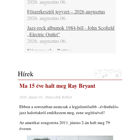
2026. augusztus 06.
Főszerkesztői jegyzet – 2026 augusztus
2026. augusztus 06.
Jazz-rock albumok 1984-ből - John Scofield
„Electric Outlet”
2026. augusztus 06.
Névnaposok – Bettina
2026. augusztus 06.
Ma 37 éves Raboczki Balázs, 43 éves
Hírek
Bubenyák Zoltán, 46 éves Horváth „Plutó”
József és 60 éves Regina Carter
Ma 15 éve halt meg Ray Bryant
2026. augusztus 06.
Ma lenne 80 éves Allan Holdsworth
2026. június 02., Maloschik Róbert
2026. augusztus 06.
Ebben a sorozatban nemcsak a legjelentősebb –évfordulós-
Ma 30 éve halt meg Bobby Enriquez
jazz halottakról emlékezem meg, zene segítésével!
2026. augusztus 06.
Az amerikai zongorista 2011. június 2-án halt meg 79
Ezen a napon – augusztus 6. (2026)
évesen.
2026. augusztus 06.