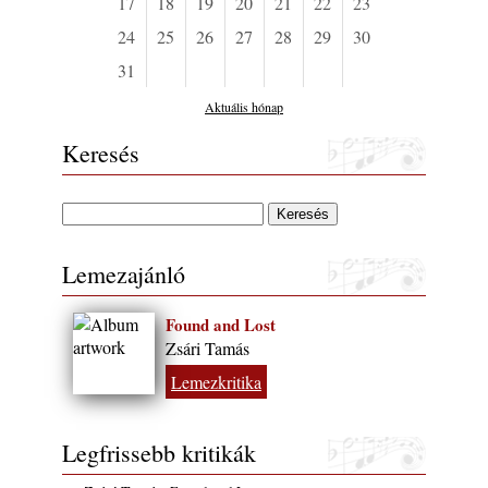
17
18
19
20
21
22
23
24
25
26
27
28
29
30
31
Aktuális hónap
Keresés
Lemezajánló
Found and Lost
Zsári Tamás
Lemezkritika
Legfrissebb kritikák