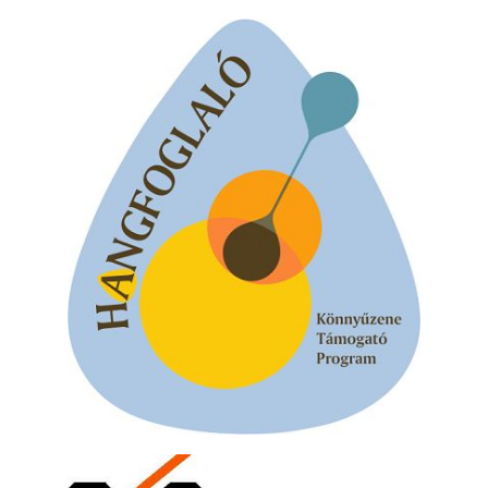
„Electric Outlet”
2026. augusztus 06.
X. BOHÉM JAZZFŐVÁROS fesztivál,
Kecskemét, 2026. augusztus 6-9.: 4 nap, 4
színpad, 10 ország zenészei, 40 óra zene és
tánc!
2026. augusztus 05.
Magyar Jazz ABC – 541. rész: Juhász
Márton
2026. augusztus 05.
Jazz-rock albumok 1983-ból - John Scofield
„Out like a Light”
2026. augusztus 05.
Jazz-rock albumok 1982-ből - John Scofield
„Shinola”
2026. augusztus 04.
Kikkel beszéltem 2.0 – 5. rész: D
2026. augusztus 04.
Lemezek a hatvanas-hetvenes évekből - 84.