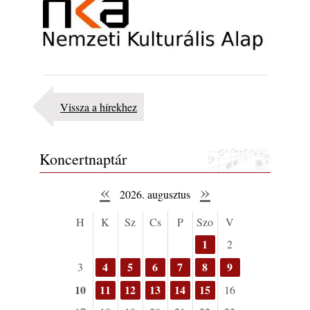
rész: Irving Ashby – Memoirs
2026. augusztus 04.
Gondolataim - 2026 (XI. évfolyam - 8. rész)
2026. augusztus 02.
Exkluzív interjú Bóna Lászlóval
2026. augusztus 01.
Vissza a hírekhez
Ma 40 éves Gyarmati Gábor és 54 éves
Florian Ross
2026. augusztus 01.
Koncertnaptár
Magyar jazzmuzsikus szülők és zenész
«
»
gyermekeik – 42. rész: Vörös László +
2026. augusztus
Vörösné Strausz Eszter + Vörös Bence
2026. július 30.
H
K
Sz
Cs
P
Szo
V
The Next Generation — 11. rész: Horváth
1
2
Szabolcs
2026. július 25.
4
5
6
7
8
9
3
FREE JAZZ ALBUMS 2026 - 134. rész
10
11
12
13
14
15
16
2026. július 16.