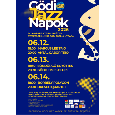
Ez lesz idén a Balaton legkedvesebb
eseménye: augusztus közepén érkezik a
Malomvölgy Fesztivál!
2026. augusztus 08.
2026-os jazzfesztiválok, amelyekről én is
tudok… 19. rész: XXXI. Szoboszlói
Dixieland Napok (Hajdúszoboszló – 2026.
augusztus 21-22-23.)
2026. augusztus 08.
Jazz-rock albumok 1986-ból - Shakatak
„Into the Blue”
2026. augusztus 08.
Fusio Group feat. Kertész Erika "New
Visions" lemezbemutató koncert
2026. augusztus 07.
Jazz-rock albumok 1985-ből - Issei Noro
„Sweet Sphere”
2026. augusztus 07.
Jazz-rock albumok 1984-ből - John Scofield