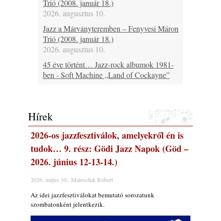
Trió (2008. január 18.)
2026. augusztus 10.
Jazz a Márványteremben – Fenyvesi Máron
Trió (2008. január 18.)
2026. augusztus 10.
45 éve történt… Jazz-rock albumok 1981-
ben - Soft Machine „Land of Cockayne”
2026. augusztus 10.
Ezen a napon – augusztus 10. (2026)
2026. augusztus 10.
Hírek
Kis hírek – friss hírek
2026-os jazzfesztiválok, amelyekről én is
2026. augusztus 10.
tudok… 9. rész: Gödi Jazz Napok (Göd –
A www.jazzma.hu-n eddig megjelent írások
2026. június 12-13-14.)
összegzése – 2026 augusztus
2026. augusztus 09.
2026. május 30., Maloschik Róbert
A Magyar Jazz Szövetség a Művészetek
Az idei jazzfesztiválokat bemutató sorozatunk
Völgyében
szombatonként jelentkezik.
2026. augusztus 09.