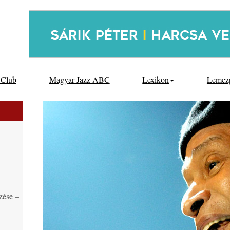
 Club
Magyar Jazz ABC
Lexikon
Lemez
zése –