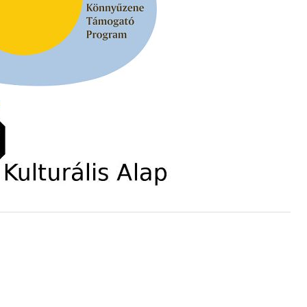
s
t és
– 42.
ös