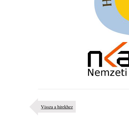
Exkluzív interjú Bóna Lászlóval
2026. augusztus 01.
Ma 40 éves Gyarmati Gábor és 54 éves Florian Ros
2026. augusztus 01.
Vér, tornádó és jazz – megjelent a Daveform Quinte
Kurt Rosenwinkel közös lemezének új előfutára, a
Sharknado
2026. július 31.
Magyar jazzmuzsikus szülők és zenész gyermekeik 
rész: Vörös László + Vörösné Strausz Eszter + Vör
Bence
2026. július 30.
The Next Generation — 11. rész: Horváth Szabolcs
2026. július 25.
Eged Márton: Old Songs
Vissza a hírekhez
2026. július 25.
FREE JAZZ ALBUMS 2026 - 134. rész
2026. július 16.