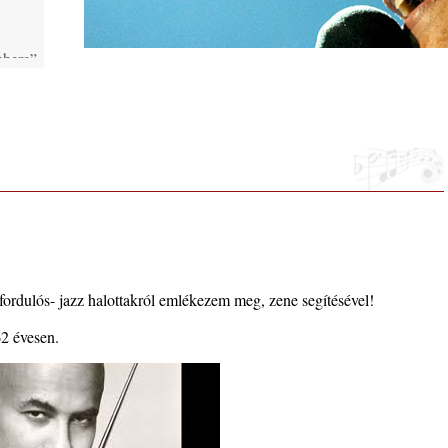
phere”
ic
 2026.
i, 40
ordulós- jazz halottakról emlékezem meg, zene segítésével!
ke a
2 évesen.
la”