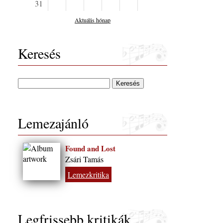
31
Aktuális hónap
Keresés
Lemezajánló
Found and Lost
Zsári Tamás
Lemezkritika
Legfrissebb kritikák