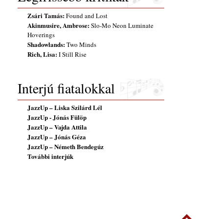
Zsári Tamás:
Found and Lost
Akinmusire, Ambrose:
Slo-Mo Neon Luminate
Hoverings
Shadowlands:
Two Minds
Rich, Lisa:
I Still Rise
Interjú fiatalokkal
JazzUp – Liska Szilárd Lél
JazzUp - Jónás Fülöp
JazzUp – Vajda Attila
JazzUp – Jónás Géza
JazzUp – Németh Bendegúz
További interjúk