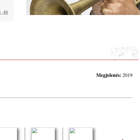
, 46
aki
Megjelenés:
2019
usztus
. rész:
ló –