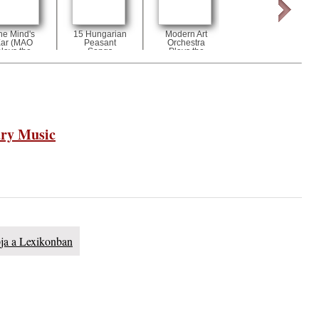
lue”
he Mind's
15 Hungarian
Modern Art
The Fruit of
ar (MAO
Peasant
Orchestra
the Spirit
plays the
Songs
Plays the
music of
Music of
or Subicz)
Szabolcs Oláh
- Winding
Road
phere”
ry Music
ic
 2026.
i, 40
pja a Lexikonban
ke a