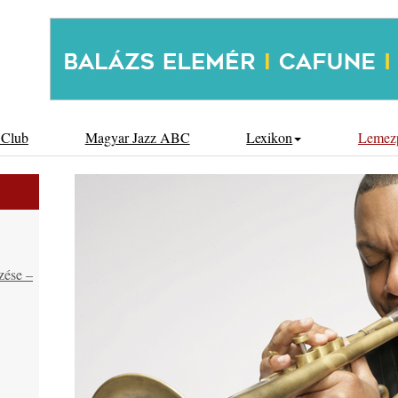
 Club
Magyar Jazz ABC
Lexikon
Lemez
zése –