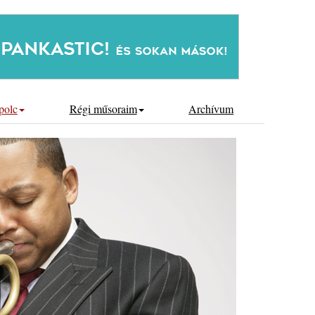
polc
Régi műsoraim
Archívum