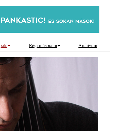
polc
Régi műsoraim
Archívum