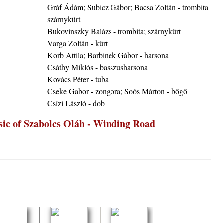
Gráf Ádám; Subicz Gábor; Bacsa Zoltán - trombita
ke a
szárnykürt
Bukovinszky Balázs - trombita; szárnykürt
Varga Zoltán - kürt
la”
Korb Attila; Barbinek Gábor - harsona
Csáthy Miklós - basszusharsona
Kovács Péter - tuba
Cseke Gabor - zongora; Soós Márton - bőgő
Csízi László - dob
ving
ic of Szabolcs Oláh - Winding Road
ányi
katak