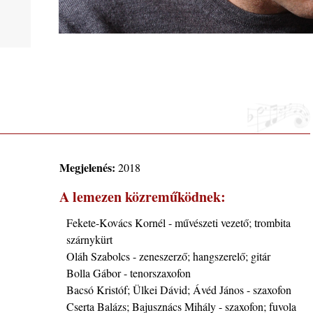
ltán,
arter
Megjelenés:
2018
A lemezen közreműködnek:
Fekete-Kovács Kornél - művészeti vezető; trombita
 2026.
szárnykürt
i, 40
Oláh Szabolcs - zeneszerző; hangszerelő; gitár
Bolla Gábor - tenorszaxofon
Bacsó Kristóf; Ülkei Dávid; Ávéd János - szaxofon
Cserta Balázs; Bajusznács Mihály - szaxofon; fuvola