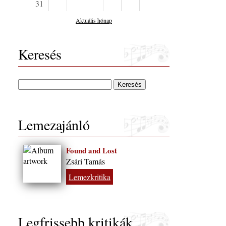
31
Aktuális hónap
Keresés
Lemezajánló
Found and Lost
Zsári Tamás
Lemezkritika
Legfrissebb kritikák