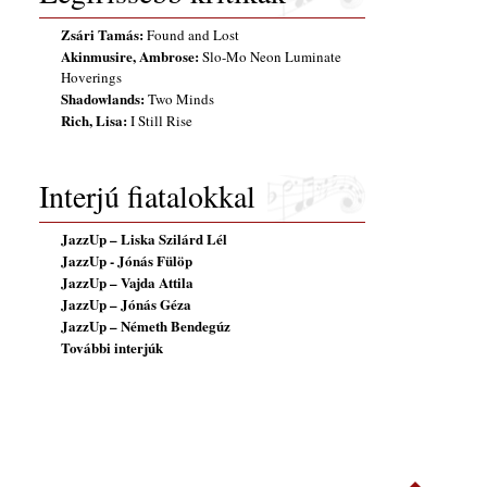
Zsári Tamás:
Found and Lost
Akinmusire, Ambrose:
Slo-Mo Neon Luminate
Beat in Space
Music à la
Dedications
THE
Pangea
PEACOCK 
Hoverings
TRIBUTE T
Shadowlands:
Two Minds
ZOLTÁN
KODÁLY
Rich, Lisa:
I Still Rise
Interjú fiatalokkal
JazzUp – Liska Szilárd Lél
JazzUp - Jónás Fülöp
JazzUp – Vajda Attila
JazzUp – Jónás Géza
JazzUp – Németh Bendegúz
További interjúk