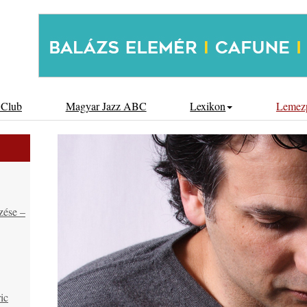
 Club
Magyar Jazz ABC
Lexikon
Lemez
zése –
ic