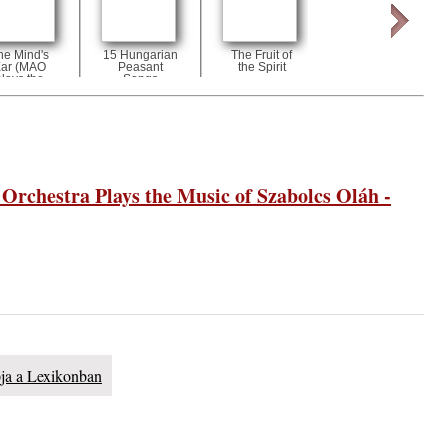
he Mind's
15 Hungarian
The Fruit of
Contemporary
ar (MAO
Peasant
the Spirit
Music
plays the
Songs
– 109.
music of
or Subicz)
rchestra Plays the Music of Szabolcs Oláh -
. rész:
tus 13-
 Warm”
s
pja a Lexikonban
t és