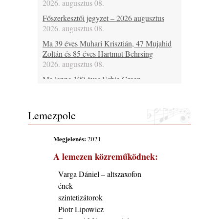
2026. augusztus 08.
Főszerkesztői jegyzet – 2026 augusztus
2026. augusztus 08.
Ma 39 éves Muhari Krisztián, 47 Mujahid
Zoltán és 85 éves Hartmut Behrsing
2026. augusztus 08.
Ma lenne 100 éves Urbie Green
2026. augusztus 08.
Ma 20 éve halt meg Duke Jordan
Lemezpolc
2026. augusztus 08.
Ez lesz idén a Balaton legkedvesebb
Megjelenés:
2021
eseménye: augusztus közepén érkezik a
Malomvölgy Fesztivál!
A lemezen közreműködnek:
2026. augusztus 08.
Varga Dániel – altszaxofon
2026-os jazzfesztiválok, amelyekről én is
ének
tudok… 19. rész: XXXI. Szoboszlói
Dixieland Napok (Hajdúszoboszló – 2026.
szintetizátorok
augusztus 21-22-23.)
Piotr Lipowicz
2026. augusztus 08.