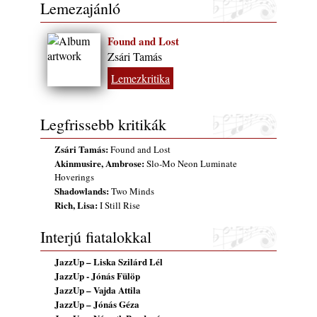
Lemezajánló
2026. július 31.
Magyar jazzmuzsikus szülők és zenész
Found and Lost
gyermekeik – 42. rész: Vörös László +
Zsári Tamás
Vörösné Strausz Eszter + Vörös Bence
Lemezkritika
2026. július 30.
The Next Generation — 11. rész: Horváth
Szabolcs
Legfrissebb kritikák
2026. július 25.
Zsári Tamás:
Found and Lost
Eged Márton: Old Songs
Akinmusire, Ambrose:
Slo-Mo Neon Luminate
2026. július 25.
Hoverings
FREE JAZZ ALBUMS 2026 - 134. rész
Shadowlands:
Two Minds
2026. július 16.
Rich, Lisa:
I Still Rise
A free jazz kiemelkedő alakjai - 79. rész:
Interjú fiatalokkal
Marion Brown
2026. július 13.
JazzUp – Liska Szilárd Lél
JazzUp - Jónás Fülöp
JazzUp – Vajda Attila
JazzUp – Jónás Géza