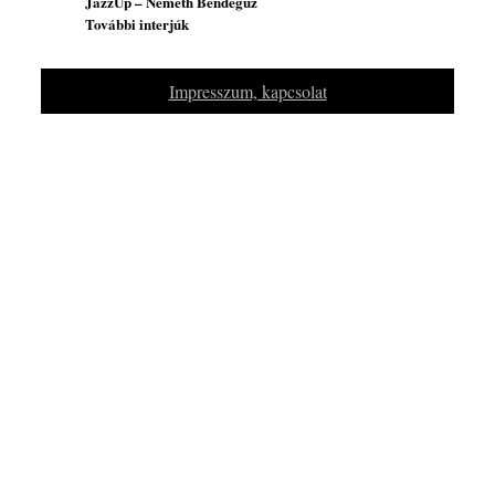
JazzUp – Németh Bendegúz
További interjúk
Impresszum, kapcsolat