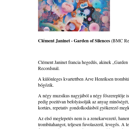
2026. augusztus 05.
Magyar Jazz ABC – 541. rész: Juhász Márton
2026. augusztus 05.
Jazz-rock albumok 1983-ból - John Scofield „Out li
Light”
2026. augusztus 05.
Clément Janinet - Garden of Silences
(BMC Re
Jazz-rock albumok 1982-ből - John Scofield „Shino
2026. augusztus 04.
Kikkel beszéltem 2.0 – 5. rész: D
Clément Janinet francia hegedűs, akinek „Garden
2026. augusztus 04.
Recordsnál.
Lemezek a hatvanas-hetvenes évekből - 84. rész: Ir
A különleges kvartettben Arve Henriksen trombit
Ashby – Memoirs
bőgőzik.
2026. augusztus 04.
A négy muzsikus nagyjából a négy főszereplője is
10 éve halt meg lapunk főszerkesztő-helyettese, Cs
pedig pozitívan befolyásolják az anyag minőségét
Attila
kortárs, repetatív gondolkodásból gyökerező megkö
2026. augusztus 04.
Az első meglepetés nem is a zenekarvezető, hanem 
45 éve történt… Jazz-rock albumok 1981-ből - Sha
trombitahangot, teljesen fuvolaszerű, levegős. A le
„Drivin’ Hard”