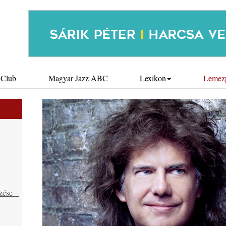
 Club
Magyar Jazz ABC
Lexikon
Lemez
zése –