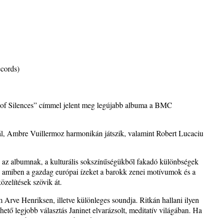
ke a
cords)
la”
 of Silences” címmel jelent meg legújabb albuma a BMC
ving
ál, Ambre Vuillermoz harmonikán játszik, valamint Robert Lucaciu
 az albumnak, a kulturális sokszínűségükből fakadó különbségek
ányi
, amiben a gazdag európai ízeket a barokk zenei motívumok és a
zelítések szövik át.
Arve Henriksen, illetve különleges soundja. Ritkán hallani ilyen
katak
hető legjobb választás Janinet elvarázsolt, meditatív világában. Ha