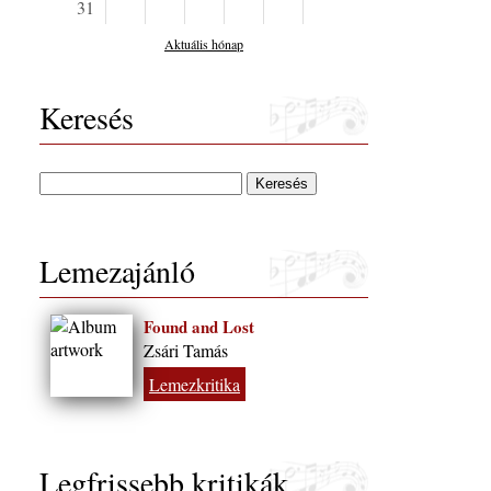
31
Aktuális hónap
Keresés
Lemezajánló
Found and Lost
Zsári Tamás
Lemezkritika
Legfrissebb kritikák