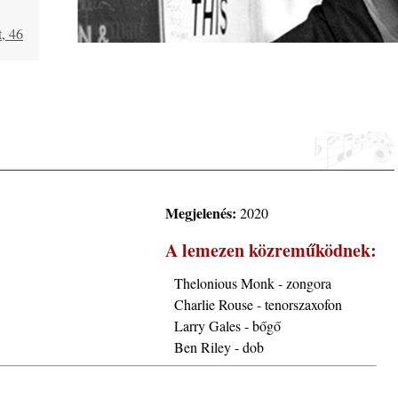
, 46
aki
Megjelenés:
2020
A lemezen közreműködnek:
usztus
Thelonious Monk - zongora
Charlie Rouse - tenorszaxofon
Larry Gales - bőgő
. rész:
Ben Riley - dob
ló –