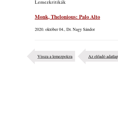
Lemezkritikák
Jazz-rock albumok 1986-ból - Shakatak „Into the B
2026. augusztus 08.
Monk, Thelonious: Palo Alto
Fusio Group feat. Kertész Erika "New Visions"
lemezbemutató koncert
2020. október 04., Dr. Nagy Sándor
2026. augusztus 07.
Jazz-rock albumok 1985-ből - Issei Noro „Sweet S
2026. augusztus 07.
Jazz-rock albumok 1984-ből - John Scofield „Electr
Vissza a lemezpolcra
Az előadó adatla
Outlet”
2026. augusztus 06.
X. BOHÉM JAZZFŐVÁROS fesztivál, Kecskemét,
augusztus 6-9.: 4 nap, 4 színpad, 10 ország zenésze
óra zene és tánc!
2026. augusztus 05.
Magyar Jazz ABC – 541. rész: Juhász Márton
2026. augusztus 05.
Jazz-rock albumok 1983-ból - John Scofield „Out li
Light”