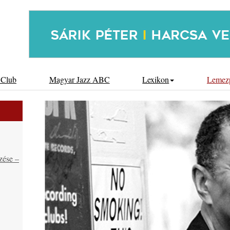
 Club
Magyar Jazz ABC
Lexikon
Lemez
zése –