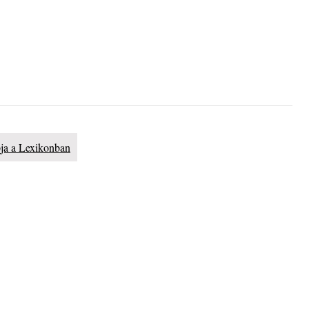
lue”
phere”
ic
pja a Lexikonban
 2026.
i, 40
ke a