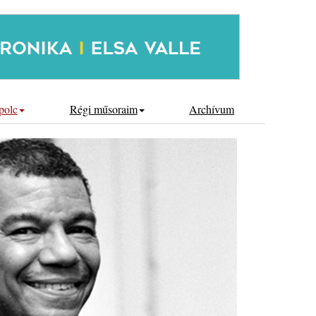
polc
Régi műsoraim
Archívum