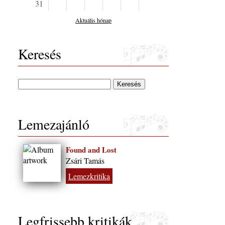
31
Aktuális hónap
Keresés
Lemezajánló
Found and Lost
Zsári Tamás
Lemezkritika
Legfrissebb kritikák