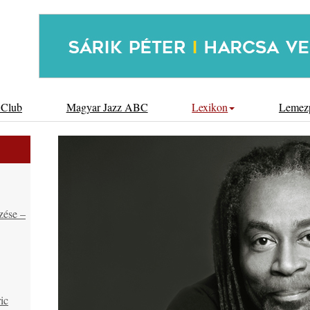
 Club
Magyar Jazz ABC
Lexikon
Lemez
zése –
ic