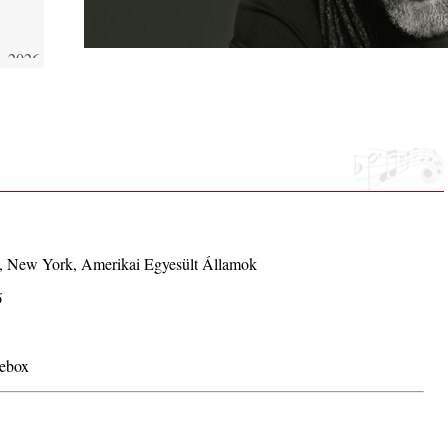
 2026.
i, 40
ke a
d, New York, Amerikai Egyesült Államok
la”
ő
kebox
ving