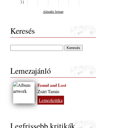
31
Aktuális hónap
Keresés
Lemezajánló
Found and Lost
Zsári Tamás
Lemezkritika
Legfrissebb kritikák