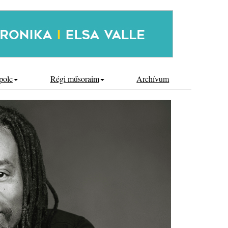
polc
Régi műsoraim
Archívum