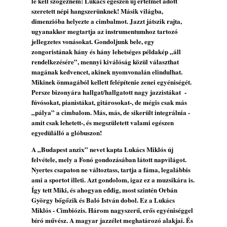
le kell szögeznem: Lukács egészen új értelmet adott
Jazz a Márványteremben – Mizar (2008.
szeretett népi hangszerünknek! Másik világba,
január 4.)
dimenzióba helyezte a cimbalmot. Jazzt játszik rajta,
2026. augusztus 03.
ugyanakkor megtartja az instrumentumhoz tartozó
jellegzetes vonásokat. Gondoljunk bele, egy
Gondolataim - 2026 (XI. évfolyam - 8. rész)
zongoristának hány és hány lehetséges példakép „áll
2026. augusztus 02.
rendelkezésére”, mennyi kiválóság közül választhat
A 21. században meghalt magyar jazz
magának kedvencet, akinek nyomvonalán elindulhat.
Mikinek önmagából kellett felépítenie zenei egyéniségét.
muzsikusok – 109. rész: (Dr.) Borissza Géza
Persze bizonyára hallgat/hallgatott nagy jazzistákat -
2026. augusztus 02.
fúvósokat, pianistákat, gitárosokat-, de mégis csak más
Exkluzív interjú Bóna Lászlóval
„pálya” a cimbalom. Más, más, de sikerült integrálnia -
2026. augusztus 01.
amit csak lehetett-, és megszületett valami egészen
egyedülálló a glóbuszon!
Ma 40 éves Gyarmati Gábor és 54 éves
Florian Ross
A „Budapest anzix” nevet kapta Lukács Miklós új
2026. augusztus 01.
felvétele, mely a Fonó gondozásában látott napvilágot.
Nyertes csapaton ne változtass, tartja a fáma, legalábbis
Vér, tornádó és jazz – megjelent a Daveform
ami a sportot illeti. Azt gondolom, igaz ez a muzsikára is.
Quintet és Kurt Rosenwinkel közös
Így tett Miki, és ahogyan eddig, most szintén Orbán
lemezének új előfutára, a Sharknado
György bőgőzik és Baló István dobol. Ez a Lukács
2026. július 31.
Miklós - Cimbiózis. Három nagyszerű, erős egyéniséggel
Magyar jazzmuzsikus szülők és zenész
bíró művész. A magyar jazzélet meghatározó alakjai. És