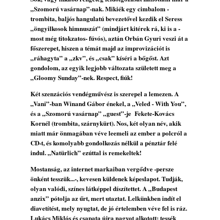
„Szomorú vasárnap”-nak. Mikiék egy cimbalom -
trombita, baljós hangulatú bevezetővel kezdik el Seress
„öngyilkosok himnuszát” (mindjárt kitérek rá, ki is a -
most még titokzatos- fúvós), aztán Orbán Gyuri veszi át a
főszerepet, hiszen a témát majd az improvizációt is
„ráhagyta” a „zkv”, és „csak” kíséri a bőgőst. Azt
gondolom, az egyik legjobb változata született meg a
„Gloomy Sunday”-nek. Respect, fiúk!
Két szenzációs vendégművész is szerepel a lemezen. A
„Vani”-ban Winand Gábor énekel, a „Veled - With You”,
és a „Szomorú vasárnap” „guest”-je Fekete-Kovács
Kornél (trombita, szárnykürt). Nos, két olyan név, akik
miatt már önmagában véve leemeli az ember a polcról a
CD-t, és komolyabb gondolkozás nélkül a pénztár felé
indul. „Natürlich” ezúttal is remekeltek!
Mostanság, az internet markaiban vergődve -persze
önként tesszük...-, kevesen küldenek képeslapot. Tudják,
olyan valódi, színes látképpel díszítettet. A „Budapest
anzix” pótolja az űrt, mert utaztat. Lelkünkben indít el
diavetítést, mely nyugtat, de jó értelemben véve fel is ráz.
Lukács Miklós és csapata újra nagyot alkotott; tessék