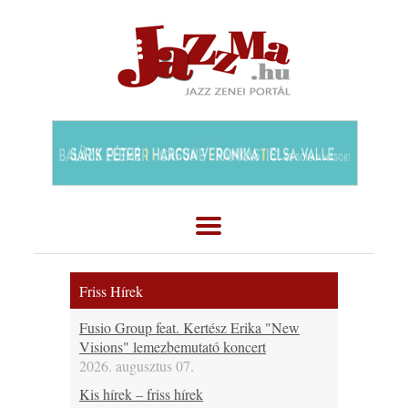
Friss Hírek
Fusio Group feat. Kertész Erika "New
Visions" lemezbemutató koncert
2026. augusztus 07.
Kis hírek – friss hírek