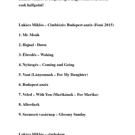
csak hallgatni!
Lukács Miklós – Cimbiózis: Budapest anzix (Fonó 2015)
1. Mr. Monk
2. Hajnal - Dawn
3. Ébredés – Waking
4. Nyüzsgés – Coming and Going
5. Vani (Lányomnak – For My Daughter)
6. Budapest anzix
7. Veled – With You (Marikának – For Marika)
8. Afterdark
9. Szomorú vasárnap – Gloomy Sunday
Lukács Miklós – cimbalom