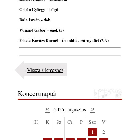
Orbán György – bőgő
Baló István – dob
Winand Gábor – ének (5)
Fekete-Kovács Kornél – trombita, szárnykürt (7, 9)
Vissza a lemezhez
Koncertnaptár
«
»
2026. augusztus
H
K
Sz
Cs
P
Szo
V
1
2