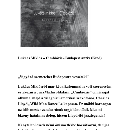
2026. augusztus 05.
Jazz-rock albumok 1983-ból - John Scofield
„Out like a Light”
2026. augusztus 05.
Jazz-rock albumok 1982-ből - John Scofield
„Shinola”
2026. augusztus 04.
Kikkel beszéltem 2.0 – 5. rész: D
Lukács Miklós – Cimbiózis - Budapest anzix (Fonó)
2026. augusztus 04.
Lemezek a hatvanas-hetvenes évekből - 84.
„Vigyázó szemeteket Budapestre vessétek!”
rész: Irving Ashby – Memoirs
2026. augusztus 04.
Lukács Miklósról már két alkalommal is volt szerencsém
értekezni a JazzMa.hu oldalain. „Cimbiózis” című saját
10 éve halt meg lapunk főszerkesztő-
albuma, majd a világhírű amerikai szaxofonos, Charles
helyettese, Csányi Attila
Lloyd „Wild Man Dance”-e kapcsán. Ez utóbbi korongon
2026. augusztus 04.
az idős mester zenekarának tagjaként tűnik fel, ami
45 éve történt… Jazz-rock albumok 1981-
bizony hatalmas dolog, hiszen Lloyd élő jazzlegenda!
ből - Shakatak „Drivin’ Hard”
Kénytelen leszek némi önismétlésbe bocsátkozni, de újra
2026. augusztus 03.