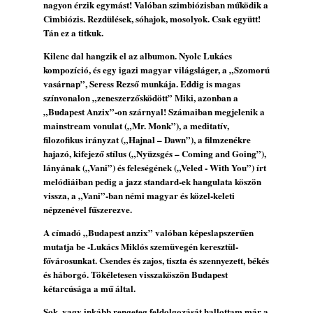
gyermekeik – 42. rész: Vörös László +
nagyon érzik egymást! Valóban szimbiózisban működik a
Cimbiózis. Rezdülések, sóhajok, mosolyok. Csak együtt!
Vörösné Strausz Eszter + Vörös Bence
Tán ez a titkuk.
2026. július 30.
The Next Generation — 11. rész: Horváth
Kilenc dal hangzik el az albumon. Nyolc Lukács
kompozíció, és egy igazi magyar világsláger, a „Szomorú
Szabolcs
vasárnap”, Seress Rezső munkája. Eddig is magas
2026. július 25.
színvonalon „zeneszerzősködött” Miki, azonban a
Eged Márton: Old Songs
„Budapest Anzix”-on szárnyal! Számaiban megjelenik a
2026. július 25.
mainstream vonulat („Mr. Monk”), a meditatív,
filozofikus irányzat („Hajnal – Dawn”), a filmzenékre
FREE JAZZ ALBUMS 2026 - 134. rész
hajazó, kifejező stílus („Nyüzsgés – Coming and Going”),
2026. július 16.
lányának („Vani”) és feleségének („Veled - With You”) írt
A free jazz kiemelkedő alakjai - 79. rész:
melódiáiban pedig a jazz standard-ek hangulata köszön
Marion Brown
vissza, a „Vani”-ban némi magyar és közel-keleti
2026. július 13.
népzenével fűszerezve.
A címadó „Budapest anzix” valóban képeslapszerűen
mutatja be -Lukács Miklós szemüvegén keresztül-
fővárosunkat. Csendes és zajos, tiszta és szennyezett, békés
és háborgó. Tökéletesen visszaköszön Budapest
kétarcúsága a mű által.
Sok, vagy inkább rengeteg feldolgozását hallottam már a