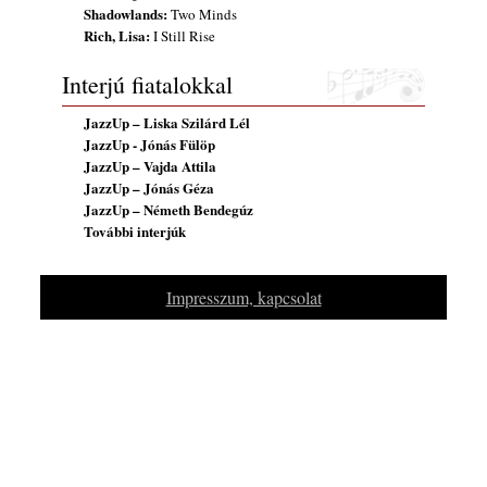
Shadowlands:
Two Minds
Szabolcs
Rich, Lisa:
I Still Rise
2026. július 25.
FREE JAZZ ALBUMS 2026 - 134. rész
Interjú fiatalokkal
2026. július 16.
JazzUp – Liska Szilárd Lél
JazzUp - Jónás Fülöp
JazzUp – Vajda Attila
JazzUp – Jónás Géza
JazzUp – Németh Bendegúz
További interjúk
Impresszum, kapcsolat