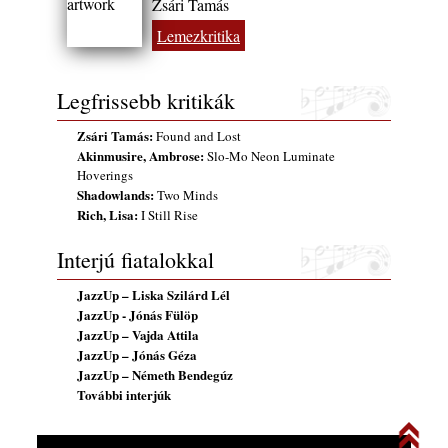
Zsári Tamás
Lemezkritika
Legfrissebb kritikák
Zsári Tamás:
Found and Lost
Akinmusire, Ambrose:
Slo-Mo Neon Luminate
Hoverings
Shadowlands:
Two Minds
Rich, Lisa:
I Still Rise
Interjú fiatalokkal
JazzUp – Liska Szilárd Lél
JazzUp - Jónás Fülöp
JazzUp – Vajda Attila
JazzUp – Jónás Géza
JazzUp – Németh Bendegúz
További interjúk