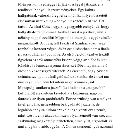
fölényes könnyedséggel és játékossággal játsszák el a
A 21. században meghalt magyar jazz
rendkívül bonyolult szerzeményeket. Egy laikus
muzsikusok – 109. rész: (Dr.) Borissza Géza
hallgatónak valószínűleg fel sem tűnik, milyen összetett -
2026. augusztus 02.
elsősorban ritmikailag - bonyolult zenéről van szó. Ezt
tartom Avishai Cohen egyik legnagyobb erényének, hogy
Exkluzív interjú Bóna Lászlóval
hallgatható zenét csinál. Kedvet csinál a jazzhez, amit a
2026. augusztus 01.
néhány nappal ezelőtti Müpabeli koncertje is egyértelműen
megmutatott. A dugig telt Fesztivál Színház közönsége
Ma 40 éves Gyarmati Gábor és 54 éves
tombolt a koncert végén, és én ezt elsősorban nem a finálé
Florian Ross
ripacskodásának tudom be. Az első perctől kezdve feszült
2026. augusztus 01.
figyelem és erős atmoszféra kísérte végig az előadásukat.
Ráadásul a lemezen nyoma sincs az élőben tapasztalható
Vér, tornádó és jazz – megjelent a Daveform
olcsóbb közönségszédítésnek. Az érezhető, hogy Avishai
Quintet és Kurt Rosenwinkel közös
számára szempont a hallgató szórakoztatása, de én ezt ma
lemezének új előfutára, a Sharknado
már egyáltalán nem tekintem negatívumnak, sőt.
2026. július 31.
Manapság, amikor a jazztől (és általában a „magasabb”
kultúrától) érezhetően távolodik a közönség, nagyon
Magyar jazzmuzsikus szülők és zenész
fontosak az ilyen produkciók. Persze szükség van a mélyen
gyermekeik – 42. rész: Vörös László +
intellektuális, nehezebben befogadható jazzre is, de
Vörösné Strausz Eszter + Vörös Bence
legalább annyira tudom értékelni és élvezni ezt a zenét,
2026. július 30.
mint…és itt el is akadok, hiszen olyan zenéről van szó, ami
The Next Generation — 11. rész: Horváth
szakmailag megkérdőjelezhetetlen, elmélyült, átgondolt, és
ami a legfontosabb, egyéni. A Cohen szerzemények azonnal
Szabolcs