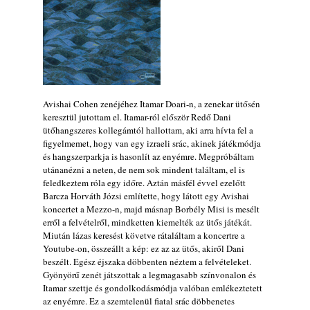
2026. augusztus 07.
Jazz-rock albumok 1985-ből - Issei Noro
„Sweet Sphere”
2026. augusztus 07.
Jazz-rock albumok 1984-ből - John Scofield
„Electric Outlet”
Avishai Cohen zenéjéhez Itamar Doari-n, a zenekar ütősén
2026. augusztus 06.
keresztül jutottam el. Itamar-ról először Redő Dani
ütőhangszeres kollegámtól hallottam, aki arra hívta fel a
X. BOHÉM JAZZFŐVÁROS fesztivál,
figyelmemet, hogy van egy izraeli srác, akinek játékmódja
Kecskemét, 2026. augusztus 6-9.: 4 nap, 4
és hangszerparkja is hasonlít az enyémre. Megpróbáltam
színpad, 10 ország zenészei, 40 óra zene és
utánanézni a neten, de nem sok mindent találtam, el is
tánc!
feledkeztem róla egy időre. Aztán másfél évvel ezelőtt
2026. augusztus 05.
Barcza Horváth Józsi említette, hogy látott egy Avishai
koncertet a Mezzo-n, majd másnap Borbély Misi is mesélt
Magyar Jazz ABC – 541. rész: Juhász
erről a felvételről, mindketten kiemelték az ütős játékát.
Márton
Miután lázas keresést követve rátaláltam a koncertre a
2026. augusztus 05.
Youtube-on, összeállt a kép: ez az az ütős, akiről Dani
beszélt. Egész éjszaka döbbenten néztem a felvételeket.
Jazz-rock albumok 1983-ból - John Scofield
Gyönyörű zenét játszottak a legmagasabb színvonalon és
„Out like a Light”
Itamar szettje és gondolkodásmódja valóban emlékeztetett
2026. augusztus 05.
az enyémre. Ez a szemtelenül fiatal srác döbbenetes