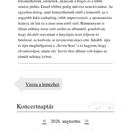
felismerhetőek, eredetiek, akárcsak a bőgős és a többi
2026. július 25.
zenész játéka. Ennél többet pedig művész nem kívánhat. Az
Eged Márton: Old Songs
egyetlen dolog, amit hiányolhatnék erről a lemezről, az a
2026. július 25.
nagyobb fokú szabadság, több improvizáció, a spontaneitás
hiánya, de hát ez a zene nem erről szól. Bármennyire is
FREE JAZZ ALBUMS 2026 - 134. rész
illene néhány rossz szót szólni az albumról, gondolván,
2026. július 16.
hogy dicsérő szavaimat a fanyalgás teszi teljessé és
hitelessé, se kedvem, se invencióm nincs erre. Inkább újra
A free jazz kiemelkedő alakjai - 79. rész:
és újra meghallgatom a „Seven Seas”-t és hagyom, hogy
Marion Brown
elvarázsoljon, amire oly’ kevés friss album volt képes az
2026. július 13.
elmúlt néhány évben.
Vissza a lemezhez
Koncertnaptár
«
»
2026. augusztus