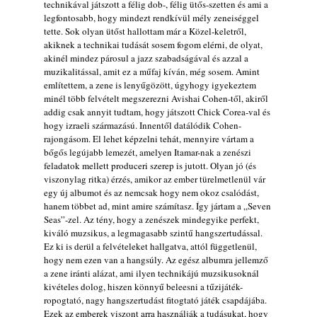
Jazz-rock albumok 1982-ből - John Scofield
technikával játszott a félig dob-, félig ütős-szetten és ami a
legfontosabb, hogy mindezt rendkívül mély zeneiséggel
„Shinola”
tette. Sok olyan ütőst hallottam már a Közel-keletről,
2026. augusztus 04.
akiknek a technikai tudását sosem fogom elérni, de olyat,
Kikkel beszéltem 2.0 – 5. rész: D
akinél mindez párosul a jazz szabadságával és azzal a
2026. augusztus 04.
muzikalitással, amit ez a műfaj kíván, még sosem. Amint
említettem, a zene is lenyűgözött, úgyhogy igyekeztem
Lemezek a hatvanas-hetvenes évekből - 84.
minél több felvételt megszerezni Avishai Cohen-től, akiről
rész: Irving Ashby – Memoirs
addig csak annyit tudtam, hogy játszott Chick Corea-val és
2026. augusztus 04.
hogy izraeli származású. Innentől datálódik Cohen-
rajongásom. El lehet képzelni tehát, mennyire vártam a
10 éve halt meg lapunk főszerkesztő-
bőgős legújabb lemezét, amelyen Itamar-nak a zenészi
helyettese, Csányi Attila
feladatok mellett produceri szerep is jutott. Olyan jó (és
2026. augusztus 04.
viszonylag ritka) érzés, amikor az ember türelmetlenül vár
egy új albumot és az nemcsak hogy nem okoz csalódást,
45 éve történt… Jazz-rock albumok 1981-
hanem többet ad, mint amire számítasz. Így jártam a „Seven
ből - Shakatak „Drivin’ Hard”
Seas”-zel. Az tény, hogy a zenészek mindegyike perfekt,
2026. augusztus 03.
kiváló muzsikus, a legmagasabb szintű hangszertudással.
Ez ki is derül a felvételeket hallgatva, attól függetlenül,
Jazz a Márványteremben – Mizar (2008.
hogy nem ezen van a hangsúly. Az egész albumra jellemző
január 4.)
a zene iránti alázat, ami ilyen technikájú muzsikusoknál
2026. augusztus 03.
kivételes dolog, hiszen könnyű beleesni a tűzijáték-
Gondolataim - 2026 (XI. évfolyam - 8. rész)
ropogtató, nagy hangszertudást fitogtató játék csapdájába.
Ezek az emberek viszont arra használják a tudásukat, hogy
2026. augusztus 02.