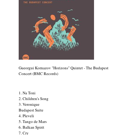
Ez lesz idén a Balaton legkedvesebb
eseménye: augusztus közepén érkezik a
Malomvölgy Fesztivál!
2026. augusztus 08.
2026-os jazzfesztiválok, amelyekről én is
tudok… 19. rész: XXXI. Szoboszlói
Dixieland Napok (Hajdúszoboszló – 2026.
augusztus 21-22-23.)
2026. augusztus 08.
Jazz-rock albumok 1986-ból - Shakatak
Gueorgui Kornazov "Horizons" Quintet - The Budapest
„Into the Blue”
Concert (BMC Records)
2026. augusztus 08.
Fusio Group feat. Kertész Erika "New
Visions" lemezbemutató koncert
1. Na Toni
2. Children's Song
2026. augusztus 07.
3. Veronique
Jazz-rock albumok 1985-ből - Issei Noro
Budapest Suite
„Sweet Sphere”
4. Pleveli
2026. augusztus 07.
5. Tango de Mars
6. Balkan Spirit
Jazz-rock albumok 1984-ből - John Scofield
7. Cry