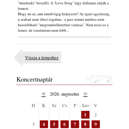
"mindenki" beszáll). A "Love Song" lágy dallamai zárják a
Vér, tornádó és jazz – megjelent a Daveform
lemezt.
Quintet és Kurt Rosenwinkel közös
Hogy mi az, ami mindvégig hiányzott? Az igazi egyéniség,
lemezének új előfutára, a Sharknado
a szabad zene (free) izgalma - a jazz semmi máshoz nem
2026. július 31.
hasonlítható "megismételhetetlen varázsa". Nem rossz ez a
lemez, de (szerintem) nem több...
Magyar jazzmuzsikus szülők és zenész
gyermekeik – 42. rész: Vörös László +
Vörösné Strausz Eszter + Vörös Bence
2026. július 30.
Vissza a lemezhez
The Next Generation — 11. rész: Horváth
Szabolcs
2026. július 25.
Koncertnaptár
FREE JAZZ ALBUMS 2026 - 134. rész
2026. július 16.
«
»
2026. augusztus
A free jazz kiemelkedő alakjai - 79. rész:
Marion Brown
H
K
Sz
Cs
P
Szo
V
2026. július 13.
1
2
4
5
6
7
8
9
3