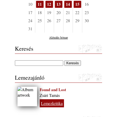
11
12
13
14
15
10
16
17
18
19
20
21
22
23
24
25
26
27
28
29
30
31
Aktuális hónap
Keresés
Lemezajánló
Found and Lost
Zsári Tamás
Lemezkritika