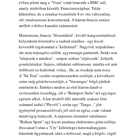
évben jelent meg a "Viara" című lemezük a BMC-nél,
rész: Irving Ashby – Memoirs
amely stúdióban készült, Franciaországban. Talán
2026. augusztus 04.
hihetetlen, de a zenekar összetétele 8 év óta változatlan,
sőt: rendszeresen koncerteznek. A három francia zenész
10 éve halt meg lapunk főszerkesztő-
mellett a dobos kanadai származású.
helyettese, Csányi Attila
2026. augusztus 04.
Mainstream, francia "fűszerekkel", kíváló hangszertudással,
helyenként közeledve a szabad zenéhez - egy kicsit
45 éve történt… Jazz-rock albumok 1981-
kevesebb izgalommal a "kelleténél". Nagyívű, terjedelmes
ből - Shakatak „Drivin’ Hard”
(de nem terjengős) szólók, egyenrangú partnerek. Senki sem
2026. augusztus 03.
"telepszik a másikra" - szépen sorban "eljátsszák", kifejtik
gondolataikat. Sajnos, időnként sablonosan: mintha ezt már
Jazz a Márványteremben – Mizar (2008.
(többször is) hallottuk volna... De, az összkép nem rossz.
január 4.)
A "Na Toni" csodás szopránszaxofon-szólóját, a következő
2026. augusztus 03.
szám szép gitár-bevezetőjét, a "Veronique" bőgő-játékát
emelném ki. Érdekes módon az első három darab is
Gondolataim - 2026 (XI. évfolyam - 8. rész)
szvitszerűen összefügg, sőt a "Budapest Suite"-tel egységes
2026. augusztus 02.
egészet alkot. A hat részből álló második szakasz lírai
Exkluzív interjú Bóna Lászlóval
számmal indul ("Pleveli"), aztán egy "Tango..." jön
2026. augusztus 01.
(gyönyörű pozanszólóval), jól szól az egész, csak valami
mindvégig hiányzik. A népzenei elemeket tartalmazó
Ma 40 éves Gyarmati Gábor és 54 éves
"Balkan Spirit" egy kicsit unalmas elektromos gitár-szólója
Florian Ross
(bocsánat!) után a "Cry" különleges harsonahangjaira
2026. augusztus 01.
lehetünk figyelmesek (duó a dobossal; majd a bőgős, végül