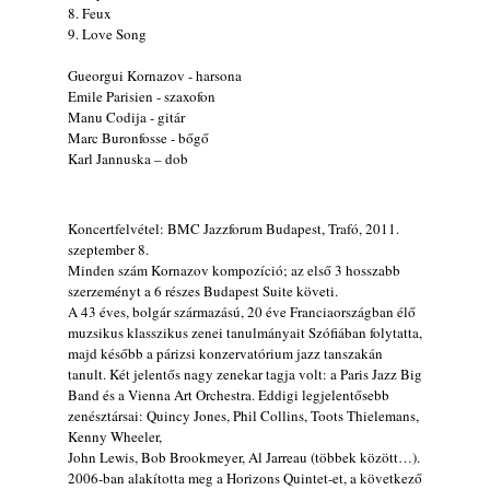
„Electric Outlet”
8. Feux
2026. augusztus 06.
9. Love Song
X. BOHÉM JAZZFŐVÁROS fesztivál,
Gueorgui Kornazov - harsona
Kecskemét, 2026. augusztus 6-9.: 4 nap, 4
Emile Parisien - szaxofon
színpad, 10 ország zenészei, 40 óra zene és
Manu Codija - gitár
tánc!
Marc Buronfosse - bőgő
2026. augusztus 05.
Karl Jannuska – dob
Magyar Jazz ABC – 541. rész: Juhász
Márton
Koncertfelvétel: BMC Jazzforum Budapest, Trafó, 2011.
2026. augusztus 05.
szeptember 8.
Jazz-rock albumok 1983-ból - John Scofield
Minden szám Kornazov kompozíció; az első 3 hosszabb
szerzeményt a 6 részes Budapest Suite követi.
„Out like a Light”
A 43 éves, bolgár származású, 20 éve Franciaországban élő
2026. augusztus 05.
muzsikus klasszikus zenei tanulmányait Szófiában folytatta,
Jazz-rock albumok 1982-ből - John Scofield
majd később a párizsi konzervatórium jazz tanszakán
„Shinola”
tanult. Két jelentős nagy zenekar tagja volt: a Paris Jazz Big
2026. augusztus 04.
Band és a Vienna Art Orchestra. Eddigi legjelentősebb
zenésztársai: Quincy Jones, Phil Collins, Toots Thielemans,
Kikkel beszéltem 2.0 – 5. rész: D
Kenny Wheeler,
2026. augusztus 04.
John Lewis, Bob Brookmeyer, Al Jarreau (többek között…).
2006-ban alakította meg a Horizons Quintet-et, a következő
Lemezek a hatvanas-hetvenes évekből - 84.